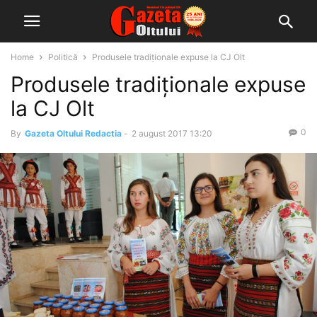
Home
Politică
Produsele tradiționale expuse la CJ Olt
Produsele tradiționale expuse
la CJ Olt
0
By
Gazeta Oltului Redactia
-
2 august 2017 13:20