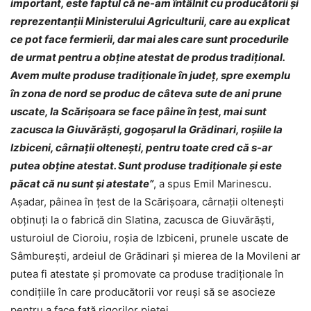
important, este faptul că ne-am întâlnit cu producătorii şi
reprezentanţii Ministerului Agriculturii, care au explicat
ce pot face fermierii, dar mai ales care sunt procedurile
de urmat pentru a obţine atestat de produs tradiţional.
Avem multe produse tradiţionale în judeţ, spre exemplu
în zona de nord se produc de câteva sute de ani prune
uscate, la Scărişoara se face pâine în ţest, mai sunt
zacusca la Giuvărăşti, gogoşarul la Grădinari, roşiile la
Izbiceni, cârnaţii olteneşti, pentru toate cred că s-ar
putea obţine atestat. Sunt produse tradiționale și este
păcat că nu sunt și atestate”
, a spus Emil Marinescu.
Așadar, pâinea în ţest de la Scărişoara, cârnaţii olteneşti
obţinuţi la o fabrică din Slatina, zacusca de Giuvărăşti,
usturoiul de Cioroiu, roşia de Izbiceni, prunele uscate de
Sâmbureşti, ardeiul de Grădinari şi mierea de la Movileni ar
putea fi atestate şi promovate ca produse tradiţionale în
condiţiile în care producătorii vor reuşi să se asocieze
pentru a face faţă rigorilor pieţei.