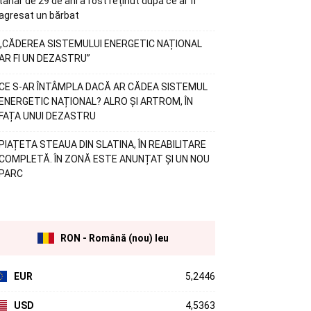
tânăr de 29 de ani a fost reținut după ce ar fi
agresat un bărbat
„CĂDEREA SISTEMULUI ENERGETIC NAȚIONAL
AR FI UN DEZASTRU”
CE S-AR ÎNTÂMPLA DACĂ AR CĂDEA SISTEMUL
ENERGETIC NAȚIONAL? ALRO ȘI ARTROM, ÎN
FAȚA UNUI DEZASTRU
PIAȚETA STEAUA DIN SLATINA, ÎN REABILITARE
COMPLETĂ. ÎN ZONĂ ESTE ANUNȚAT ȘI UN NOU
PARC
RON - Română (nou) leu
EUR
5,2446
USD
4,5363