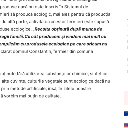
 produse dacă nu este înscris în Sistemul de
ermieri să producă ecologic, mai ales pentru că producţia
e de altă parte, activitatea acestor fermieri este supusă
roduse ecologice.
„Recolta obţinută după munca de
ntregii familii. Cu cât producem şi vindem mai mult cu
 complicăm cu produsele ecologice pe care oricum nu
clarat domnul Constantin, fermier din comuna
bţinute fără utilizarea substanţelor chimice, sintetice
alte cuvinte, culturile vegetale sunt ecologice dacă nu
i prin metode artificiale, însă, în zilele noastre
să vorbim mai puţin de calitate.