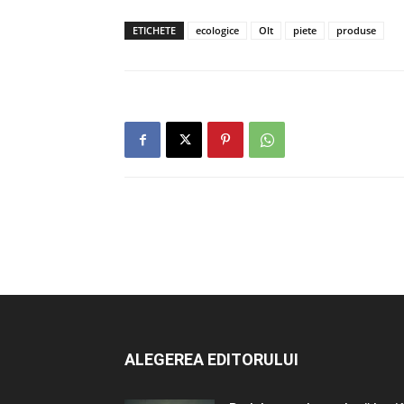
ETICHETE
ecologice
Olt
piete
produse
ALEGEREA EDITORULUI