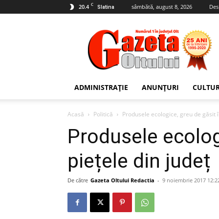
C
20.4
sâmbătă, august 8, 2026
Des
Slatina
Gazeta
Oltului
ADMINISTRAȚIE
ANUNȚURI
CULTU
Acasă
Politică
Produsele ecologice, greu de găsit î
Produsele ecologi
piețele din județ
De către
Gazeta Oltului Redactia
-
9 noiembrie 2017 12:2