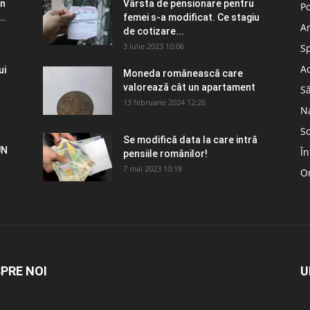
în
Vârsta de pensionare pentru
Po
..
femei s-a modificat. Ce stagiu
A
de cotizare...
3 iulie 2023 10:06
S
Ad
ui
Moneda românească care
valorează cât un apartament
S
13 februarie 2024 12:26
N
So
Se modifică data la care intră
UN
În
pensiile românilor!
7 mai 2023 10:18
Om
PRE NOI
U