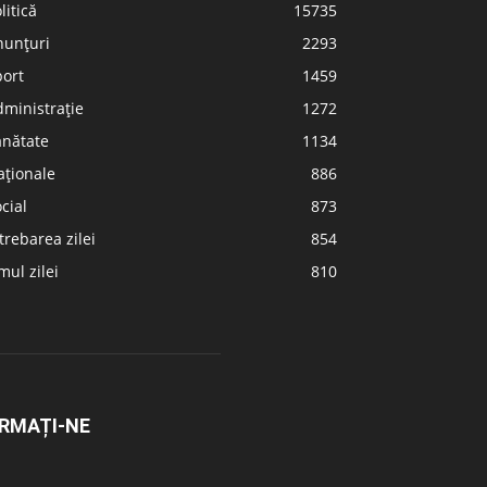
litică
15735
nunțuri
2293
port
1459
ministrație
1272
ănătate
1134
aționale
886
cial
873
trebarea zilei
854
ul zilei
810
RMAȚI-NE