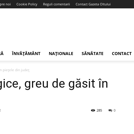
pre noi
Cookie Policy
Reguli comentarii
Contact Gazeta Oltului
RĂ
ÎNVĂȚĂMÂNT
NAȚIONALE
SĂNĂTATE
CONTACT
n piețele din județ
ce, greu de găsit în
2
285
0