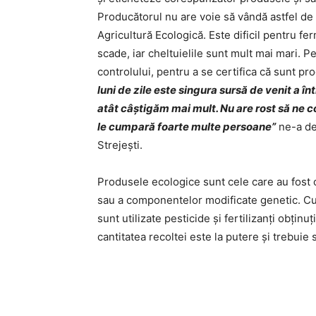
Producătorul nu are voie să vândă astfel de
Agricultură Ecologică. Este dificil pentru f
scade, iar cheltuielile sunt mult mai mari. P
controlului, pentru a se certifica că sunt p
luni de zile este singura sursă de venit a î
atât câştigăm mai mult. Nu are rost să ne
le cumpară foarte multe persoane”
ne-a de
Strejești.
Produsele ecologice sunt cele care au fost o
sau a componentelor modificate genetic. Cu 
sunt utilizate pesticide şi fertilizanţi obţinuţ
cantitatea recoltei este la putere şi trebuie 