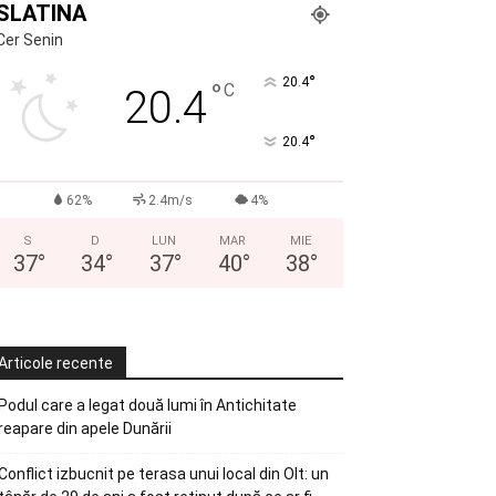
SLATINA
Cer Senin
°
20.4
°
C
20.4
°
20.4
62%
2.4m/s
4%
S
D
LUN
MAR
MIE
37
°
34
°
37
°
40
°
38
°
Articole recente
Podul care a legat două lumi în Antichitate
reapare din apele Dunării
Conflict izbucnit pe terasa unui local din Olt: un