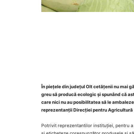
În pieţele din județul Olt cetăţenii nu mai 
greu să producă ecologic și spunând că astf
care nici nu au posibilitatea să le ambalez
reprezentanţii Direcţiei pentru Agricultură 
Potrivit reprezentantilor instituţiei, pentru
şi eticheteze corespunzător produsele şi să 