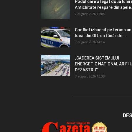
Podul care a legat două lumi 
Antichitate reapare din apele.
7 august 2026 17:08
Conflict izbucnit pe terasa un
local din Olt: un tânăr de...
7 august 2026 14:14
„CĂDEREA SISTEMULUI
ENERGETIC NAȚIONAL AR FI 
DEZASTRU”
7 august 2026 13:38
DES