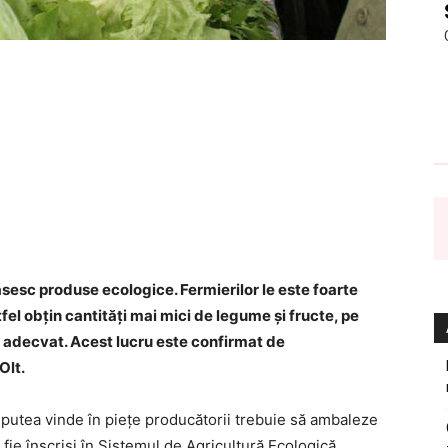
găsesc produse ecologice. Fermierilor le este foarte
el obţin cantităţi mai mici de legume şi fructe, pe
e adecvat. Acest lucru este confirmat de
Olt.
 a putea vinde în pieţe producătorii trebuie să ambaleze
fie înscrişi în Sistemul de Agricultură Ecologică.