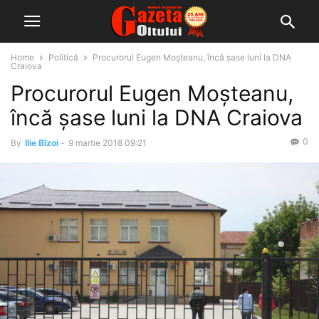
Home
Politică
Procurorul Eugen Moșteanu, încă șase luni la DNA
Craiova
Procurorul Eugen Moșteanu,
încă șase luni la DNA Craiova
0
By
Ilie Bîzoi
-
9 martie 2018 09:21