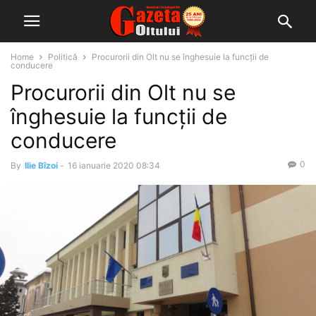
Home
Politică
Procurorii din Olt nu se înghesuie la funcții de
conducere
Procurorii din Olt nu se
înghesuie la funcții de
conducere
0
By
Ilie Bîzoi
-
16 ianuarie 2020 08:34