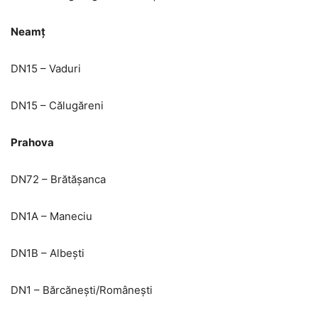
Neamț
DN15 – Vaduri
DN15 – Călugăreni
Prahova
DN72 – Brătășanca
DN1A – Maneciu
DN1B – Albești
DN1 – Bărcănești/Românești