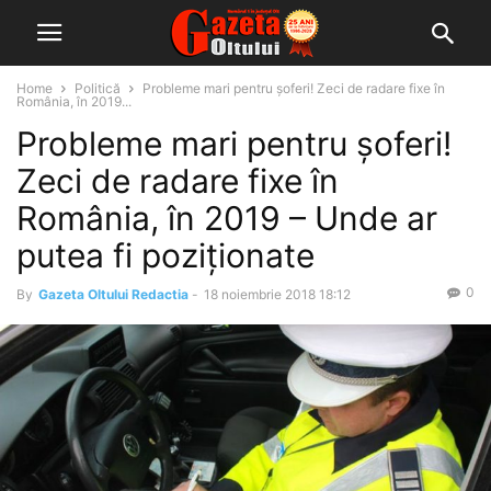
Home
Politică
Probleme mari pentru șoferi! Zeci de radare fixe în
România, în 2019...
Probleme mari pentru șoferi!
Zeci de radare fixe în
România, în 2019 – Unde ar
putea fi poziționate
0
By
Gazeta Oltului Redactia
-
18 noiembrie 2018 18:12