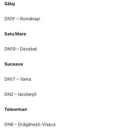
Sălaj
DN1F – Românași
Satu Mare
DN19 – Decebal
Suceava
DN17 – Vama
DN2 – Iacobești
Teleorman
DN6 – Drăgănești-Vlașca