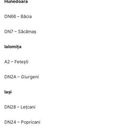
Hunedoara
DN66 – Băcia
DN7 – Săcămaș
Ialomița
A2 – Fetești
DN2A – Giurgeni
Iași
DN28 – Lețcani
DN24 – Popricani