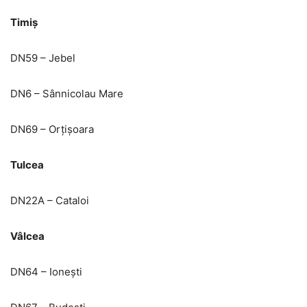
Timiș
DN59 – Jebel
DN6 – Sânnicolau Mare
DN69 – Orțișoara
Tulcea
DN22A – Cataloi
Vâlcea
DN64 – Ionești