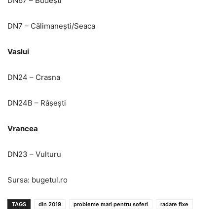
DN67 – Budești
DN7 – Călimanești/Seaca
Vaslui
DN24 – Crasna
DN24B – Râșești
Vrancea
DN23 – Vulturu
Sursa: bugetul.ro
TAGS
din 2019
probleme mari pentru soferi
radare fixe