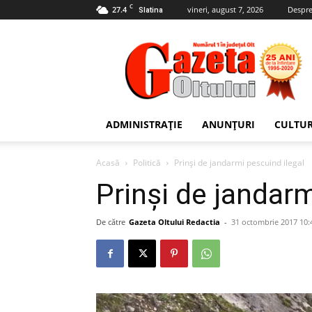
C
27.4
vineri, august 7, 2026
Despre
Slatina
Gazeta
Oltului
ADMINISTRAȚIE
ANUNȚURI
CULTU
Acasă
Politică
Prinși de jandarmi pescuind ilegal
Prinși de jandarm
De către
Gazeta Oltului Redactia
-
31 octombrie 2017 10: