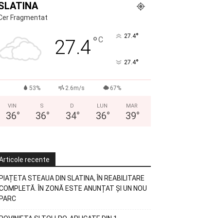
SLATINA
Cer Fragmentat
°
27.4
°
C
27.4
°
27.4
53%
2.6m/s
67%
VIN
S
D
LUN
MAR
36
°
36
°
34
°
36
°
39
°
Articole recente
PIAȚETA STEAUA DIN SLATINA, ÎN REABILITARE
COMPLETĂ. ÎN ZONĂ ESTE ANUNȚAT ȘI UN NOU
PARC