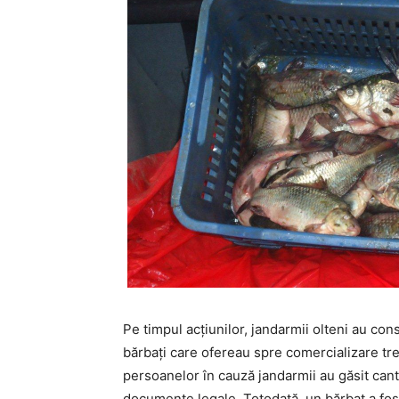
Pe timpul acțiunilor, jandarmii olteni au const
bărbați care ofereau spre comercializare tre
persoanelor în cauză jandarmii au găsit cant
documente legale. Totodată, un bărbat a fost 