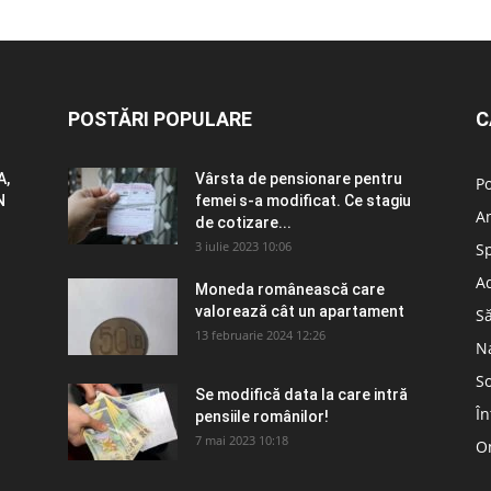
POSTĂRI POPULARE
C
A,
Vârsta de pensionare pentru
Po
N
femei s-a modificat. Ce stagiu
A
de cotizare...
3 iulie 2023 10:06
S
Ad
Moneda românească care
valorează cât un apartament
S
13 februarie 2024 12:26
N
So
Se modifică data la care intră
În
pensiile românilor!
7 mai 2023 10:18
Om