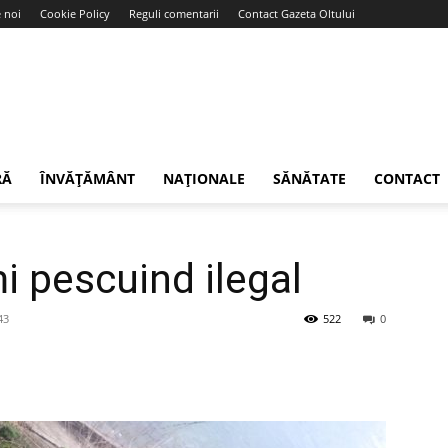
 noi
Cookie Policy
Reguli comentarii
Contact Gazeta Oltului
RĂ
ÎNVĂȚĂMÂNT
NAȚIONALE
SĂNĂTATE
CONTACT
i pescuind ilegal
43
522
0