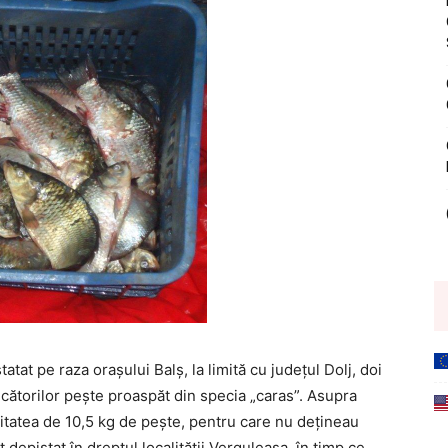
atat pe raza orașului Balș, la limită cu județul Dolj, doi
cătorilor peşte proaspăt din specia „caras”. Asupra
itatea de 10,5 kg de peşte, pentru care nu deţineau
depistat în dreptul localităţii Verguleasa, în timp ce