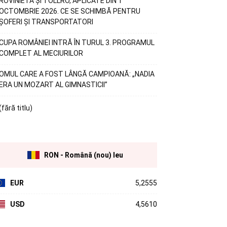
ROVINIETA ȘI TOLLRO, APLICATE DIN 1
OCTOMBRIE 2026. CE SE SCHIMBĂ PENTRU
ȘOFERI ȘI TRANSPORTATORI
CUPA ROMÂNIEI INTRĂ ÎN TURUL 3. PROGRAMUL
COMPLET AL MECIURILOR
OMUL CARE A FOST LÂNGĂ CAMPIOANĂ: „NADIA
ERA UN MOZART AL GIMNASTICII”
(fără titlu)
RON - Română (nou) leu
EUR
5,2555
USD
4,5610