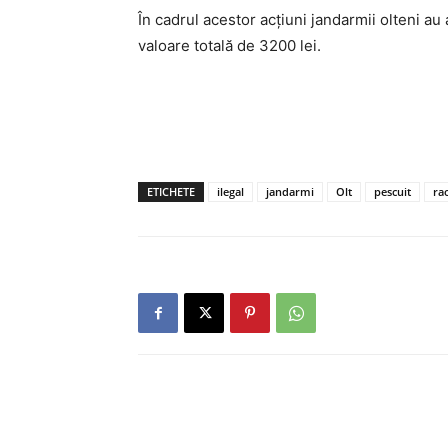
În cadrul acestor acțiuni jandarmii olteni au
valoare totală de 3200 lei.
ETICHETE
ilegal
jandarmi
Olt
pescuit
ra