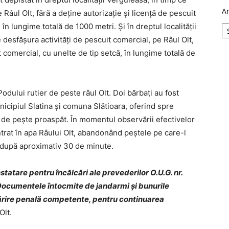
A
Râul Olt, fără a deţine autorizaţie şi licenţă de pescuit
în lungime totală de 1000 metri. Și în dreptul localităţii
e desfăşura activităţi de pescuit comercial, pe Râul Olt,
t comercial, cu unelte de tip setcă, în lungime totală de
odului rutier de peste râul Olt. Doi bărbați au fost
nicipiul Slatina şi comuna Slătioara, oferind spre
g de peşte proaspăt. În momentul observării efectivelor
ntrat în apa Râului Olt, abandonând peştele pe care-l
 după aproximativ 30 de minute.
statare pentru încălcări ale prevederilor O.U.G. nr.
Documentele întocmite de jandarmi şi bunurile
mărire penală competente, pentru continuarea
Olt.