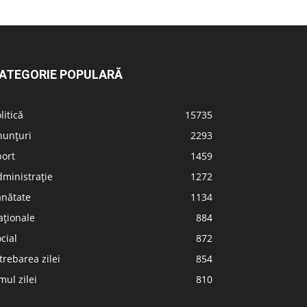
ATEGORIE POPULARĂ
litică
15735
nunțuri
2293
port
1459
ministrație
1272
ănătate
1134
aționale
884
cial
872
trebarea zilei
854
ul zilei
810