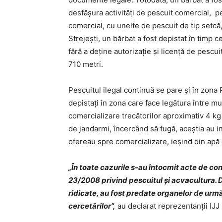
desfăşura activităţi de pescuit comercial, pe 
comercial, cu unelte de pescuit de tip setcă, 
Strejeşti, un bărbat a fost depistat în timp c
fără a deţine autorizaţie şi licenţă de pescui
710 metri.
Pescuitul ilegal continuă se pare și în zona P
depistaţi în zona care face legătura între mu
comercializare trecătorilor aproximativ 4 k
de jandarmi, încercând să fugă, aceştia au i
ofereau spre comercializare, ieşind din apă
„În toate cazurile s-au întocmit acte de con
23/2008 privind pescuitul şi acvacultura. 
ridicate, au fost predate organelor de ur
cercetărilor”,
au declarat reprezentanții IJJ 