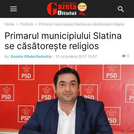
Home
Politică
Primarul municipiului Slatina se căsătorește religios
Primarul municipiului Slatina
se căsătorește religios
0
By
Gazeta Oltului Redactia
-
31 octombrie 2017 13:57