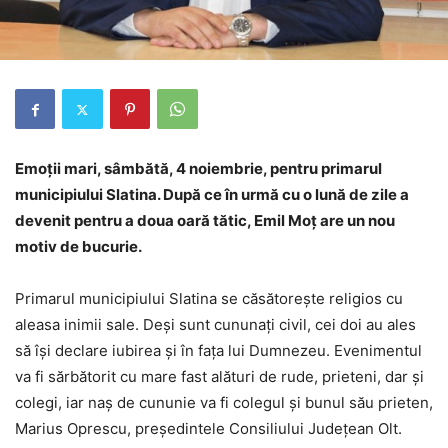
Emoţii mari, sâmbătă, 4 noiembrie, pentru primarul
municipiului Slatina. După ce în urmă cu o lună de zile a
devenit pentru a doua oară tătic, Emil Moț are un nou
motiv de bucurie.
Primarul municipiului Slatina se căsătorește religios cu
aleasa inimii sale. Deşi sunt cununaţi civil, cei doi au ales
să își declare iubirea și în fața lui Dumnezeu. Evenimentul
va fi sărbătorit cu mare fast alături de rude, prieteni, dar și
colegi, iar naș de cununie va fi colegul și bunul său prieten,
Marius Oprescu, președintele Consiliului Județean Olt.