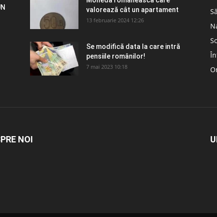
Moneda românească care
UN
valorează cât un apartament
S
13 februarie 2024 12:26
N
So
Se modifică data la care intră
În
pensiile românilor!
7 mai 2023 10:18
Om
PRE NOI
U