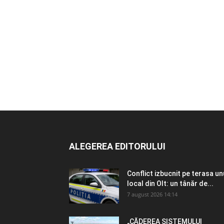
ALEGEREA EDITORULUI
Conflict izbucnit pe terasa un
local din Olt: un tânăr de...
7 august 2026 14:14
„CĂDEREA SISTEMULUI