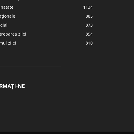
ănătate
1134
aționale
885
cial
873
trebarea zilei
854
ul zilei
810
RMAȚI-NE