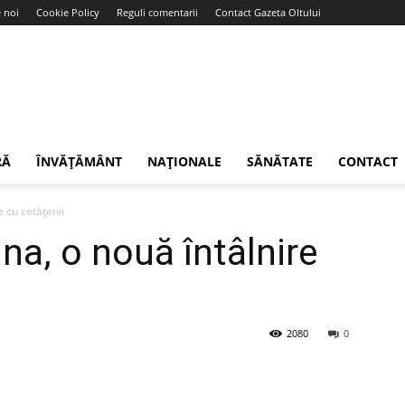
 noi
Cookie Policy
Reguli comentarii
Contact Gazeta Oltului
RĂ
ÎNVĂȚĂMÂNT
NAȚIONALE
SĂNĂTATE
CONTACT
e cu cetățenii
ina, o nouă întâlnire
2080
0