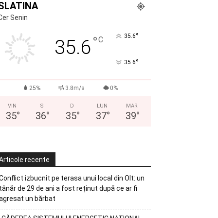
SLATINA
Cer Senin
°
35.6
°
C
35.6
°
35.6
25%
3.8m/s
0%
VIN
S
D
LUN
MAR
35
°
36
°
35
°
37
°
39
°
Articole recente
Conflict izbucnit pe terasa unui local din Olt: un
tânăr de 29 de ani a fost reținut după ce ar fi
agresat un bărbat