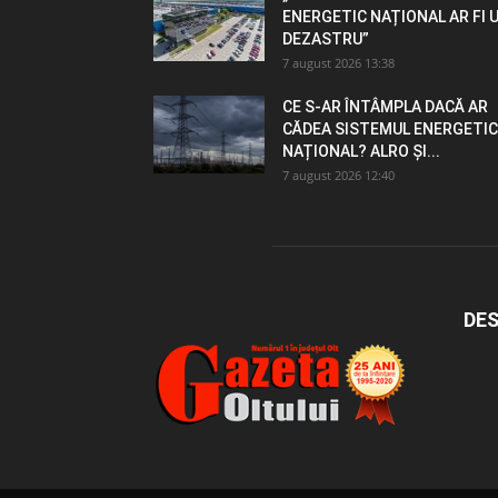
ENERGETIC NAȚIONAL AR FI 
DEZASTRU”
7 august 2026 13:38
CE S-AR ÎNTÂMPLA DACĂ AR
CĂDEA SISTEMUL ENERGETIC
NAȚIONAL? ALRO ȘI...
7 august 2026 12:40
DES