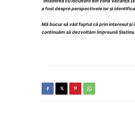
”
Întâlnirea cu locuitorii din zona Vacanța (s
a fost despre perspectivele lor și identifica
Mă bucur să văd faptul că prin interesul și 
continuăm să dezvoltăm împreună Slatina