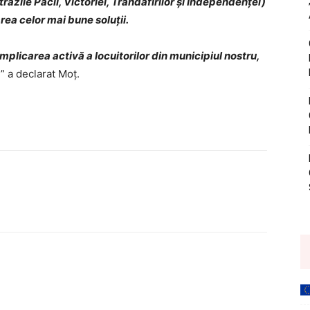
trăzile Păcii, Victoriei, Trandafirilor și Independenței)
rea celor mai bune soluții.
implicarea activă a locuitorilor din municipiul nostru,
.
” a declarat Moț.