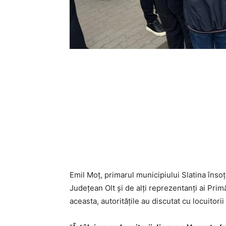
Emil Moț, primarul municipiului Slatina înso
Județean Olt și de alți reprezentanți ai Primă
aceasta, autoritățile au discutat cu locuitori