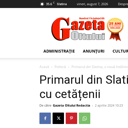
C
35.6
vineri, august 7, 2026
Despre
Slatina
Gazeta
Oltului
ADMINISTRAȚIE
ANUNȚURI
CULTU
Acasă
Politică
Primarul din Slatina, o nouă întâlnir
Primarul din Slat
cu cetățenii
De către
Gazeta Oltului Redactia
-
2 aprilie 2024 10:23