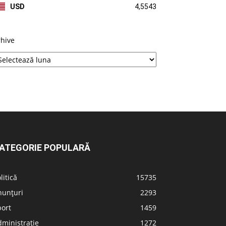
USD
4,5543
rhive
ATEGORIE POPULARĂ
litică
15735
nunțuri
2293
port
1459
ministrație
1272