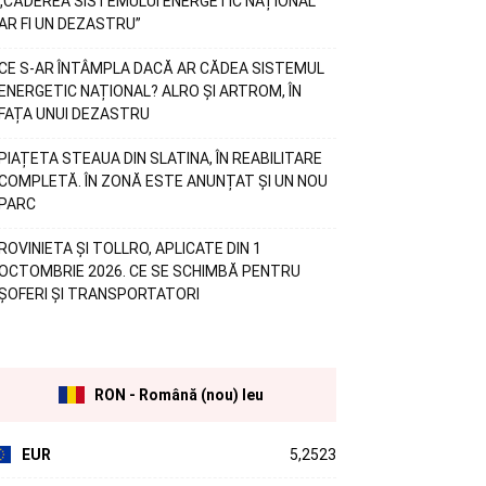
„CĂDEREA SISTEMULUI ENERGETIC NAȚIONAL
AR FI UN DEZASTRU”
CE S-AR ÎNTÂMPLA DACĂ AR CĂDEA SISTEMUL
ENERGETIC NAȚIONAL? ALRO ȘI ARTROM, ÎN
FAȚA UNUI DEZASTRU
PIAȚETA STEAUA DIN SLATINA, ÎN REABILITARE
COMPLETĂ. ÎN ZONĂ ESTE ANUNȚAT ȘI UN NOU
PARC
ROVINIETA ȘI TOLLRO, APLICATE DIN 1
OCTOMBRIE 2026. CE SE SCHIMBĂ PENTRU
ȘOFERI ȘI TRANSPORTATORI
RON - Română (nou) leu
EUR
5,2523