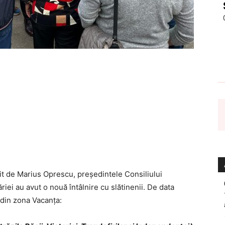
țit de Marius Oprescu, președintele Consiliului
riei au avut o nouă întâlnire cu slătinenii. De data
i din zona Vacanța: