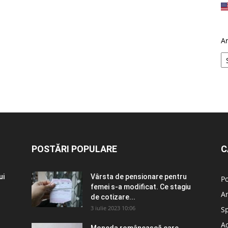
A
POSTĂRI POPULARE
C
ui
Vârsta de pensionare pentru
Po
femei s-a modificat. Ce stagiu
A
de cotizare...
3 iulie 2023 10:06
S
Ad