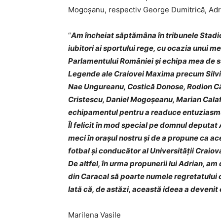
Mogoșanu, respectiv George Dumitrică, Adr
“
Am încheiat săptămâna în tribunele Stadio
iubitori ai sportului rege, cu ocazia unui m
Parlamentului României și echipa mea de s
Legende ale Craiovei Maxima precum Silviu
Nae Ungureanu, Costică Donose, Rodion Căm
Cristescu, Daniel Mogoșeanu, Marian Cala
echipamentul pentru a readuce entuziasmul
Îl felicit în mod special pe domnul deputat
meci în orașul nostru și de a propune ca 
fotbal și conducător al Universității Crai
De altfel, în urma propunerii lui Adrian, am 
din Caracal să poarte numele regretatului
Iată că, de astăzi, această ideea a devenit o
Marilena Vasile