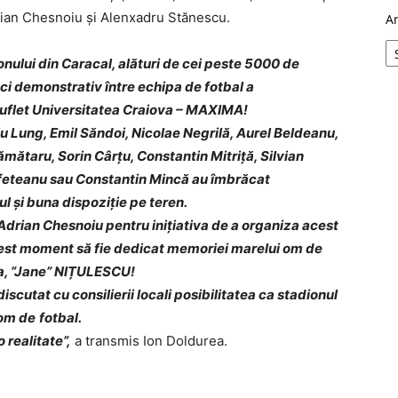
ian Chesnoiu și Alenxadru Stănescu.
A
nului din Caracal, alături de cei peste 5000 de
eci demonstrativ între echipa de fotbal a
uflet Universitatea Craiova – MAXIMA!
 Lung, Emil Săndoi, Nicolae Negrilă, Aurel Beldeanu,
ătaru, Sorin Cârțu, Constantin Mitriță, Silvian
feteanu sau Constantin Mincă au îmbrăcat
 și buna dispoziție pe teren.
 Adrian Chesnoiu pentru inițiativa de a organiza acest
acest moment să fie dedicat memoriei marelui om de
ova, ”Jane” NIȚULESCU!
discutat cu consilierii locali posibilitatea ca stadionul
 om de
fotbal.
 realitate”,
a transmis Ion Doldurea.