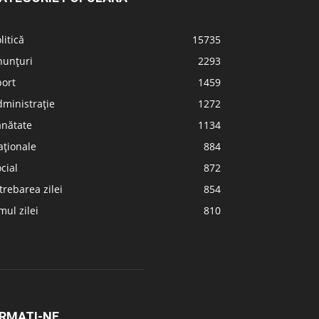
litică
15735
nunțuri
2293
port
1459
ministrație
1272
ănătate
1134
aționale
884
cial
872
trebarea zilei
854
ul zilei
810
RMAȚI-NE