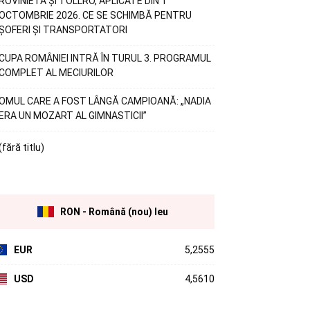
ROVINIETA ȘI TOLLRO, APLICATE DIN 1
OCTOMBRIE 2026. CE SE SCHIMBĂ PENTRU
ȘOFERI ȘI TRANSPORTATORI
CUPA ROMÂNIEI INTRĂ ÎN TURUL 3. PROGRAMUL
COMPLET AL MECIURILOR
OMUL CARE A FOST LÂNGĂ CAMPIOANĂ: „NADIA
ERA UN MOZART AL GIMNASTICII”
(fără titlu)
RON - Română (nou) leu
EUR
5,2555
USD
4,5610