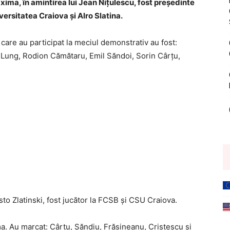
ima, în amintirea lui Jean Nițulescu, fost președinte
versitatea Craiova și Alro Slatina.
va care au participat la meciul demonstrativ au fost:
 Lung, Rodion Cămătaru, Emil Săndoi, Sorin Cârțu,
isto Zlatinski, fost jucător la FCSB și CSU Craiova.
a. Au marcat: Cârțu, Săndiu, Frăsineanu, Cristescu și