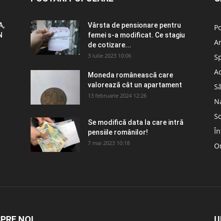
A,
Vârsta de pensionare pentru
Po
N
femei s-a modificat. Ce stagiu
A
de cotizare...
3 iulie 2023 10:06
S
Ad
Moneda românească care
valorează cât un apartament
S
13 februarie 2024 12:26
N
So
Se modifică data la care intră
În
pensiile românilor!
7 mai 2023 10:18
Om
PRE NOI
U