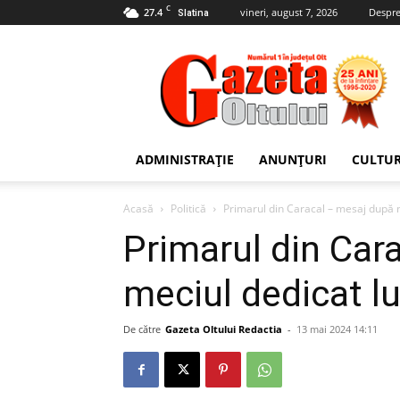
C
27.4
vineri, august 7, 2026
Despre
Slatina
Gazeta
Oltului
ADMINISTRAȚIE
ANUNȚURI
CULTU
Acasă
Politică
Primarul din Caracal – mesaj după m
Primarul din Car
meciul dedicat l
De către
Gazeta Oltului Redactia
-
13 mai 2024 14:11