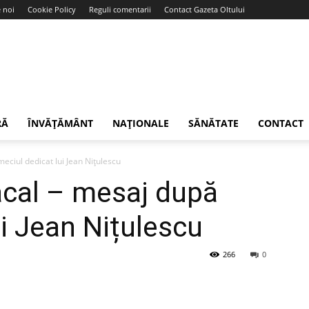
 noi
Cookie Policy
Reguli comentarii
Contact Gazeta Oltului
RĂ
ÎNVĂȚĂMÂNT
NAȚIONALE
SĂNĂTATE
CONTACT
eciul dedicat lui Jean Nițulescu
acal – mesaj după
ui Jean Nițulescu
266
0