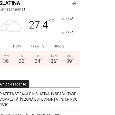
SLATINA
Cer Fragmentat
°
27.4
°
C
27.4
°
27.4
53%
2.6m/s
67%
VIN
S
D
LUN
MAR
36
°
36
°
34
°
36
°
39
°
Articole recente
PIAȚETA STEAUA DIN SLATINA, ÎN REABILITARE
COMPLETĂ. ÎN ZONĂ ESTE ANUNȚAT ȘI UN NOU
PARC