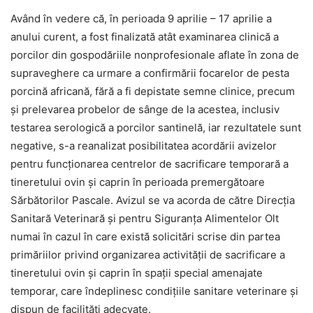
Având în vedere că, în perioada 9 aprilie – 17 aprilie a
anului curent, a fost finalizată atât examinarea clinică a
porcilor din gospodăriile nonprofesionale aflate în zona de
supraveghere ca urmare a confirmării focarelor de pesta
porcină africană, fără a fi depistate semne clinice, precum
şi prelevarea probelor de sânge de la acestea, inclusiv
testarea serologică a porcilor santinelă, iar rezultatele sunt
negative, s-a reanalizat posibilitatea acordării avizelor
pentru funcţionarea centrelor de sacrificare temporară a
tineretului ovin şi caprin în perioada premergătoare
Sărbătorilor Pascale. Avizul se va acorda de către Direcția
Sanitară Veterinară și pentru Siguranța Alimentelor Olt
numai în cazul în care există solicitări scrise din partea
primăriilor privind organizarea activităţii de sacrificare a
tineretului ovin şi caprin în spaţii special amenajate
temporar, care îndeplinesc condiţiile sanitare veterinare şi
dispun de facilităţi adecvate.