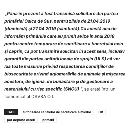
„Pâna în prezent a fost transmisă solicitare din partea
primăriei Osica de Sus, pentru zilele de 21.04.2019
(duminică) şi 27.04.2019 (sâmbată).Cu acestă ocazie,
informăm primăriile care au primit avize în anul 2018
pentru centre temporare de sacrificare a tineretului ovin
şi caprin, că pot transmite solicitări în acest sens, inclusiv
garanţii din partea unitaţii locale de sprijin (ULS) că vor
lua toate măsurile privind respectarea condiţiilor de
biosecuritate privind aglomerările de animale şi mişcarea
acestora, de igienă, de bunăstare şi de gestionare a
materialului cu risc specific (SNCU)
”
,
se arată într-un
comunicat al DSVSA Olt.
TAGS
autorizarea centrelor de sacrificare a mieilor
Olt
pot depune cereri
primarii