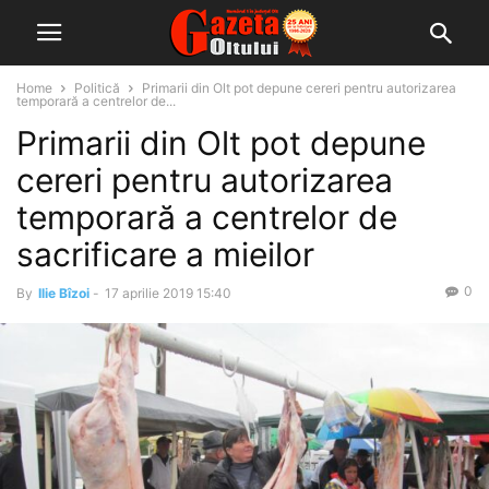
Home
Politică
Primarii din Olt pot depune cereri pentru autorizarea
temporară a centrelor de...
Primarii din Olt pot depune
cereri pentru autorizarea
temporară a centrelor de
sacrificare a mieilor
0
By
Ilie Bîzoi
-
17 aprilie 2019 15:40