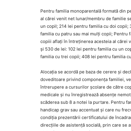
Pentru familia monoparentală formată din pers
al cărei venit net lunar/membru de familie se
un copil; 214 lei pentru familia cu doi copii; 
familia cu patru sau mai mulţi copii; Pentru
copiii aflați în întreținerea acesteia al căre
şi 530 de lei: 102 lei pentru familia cu un co
familia cu trei copii; 408 lei pentru familia c
Alocația se acordă pe baza de cerere şi decl
doveditoare privind componenţa familiei, ven
întrerupere a cursurilor şcolare de către cop
medicale şi nu înregistrează absenţe nemot
scăderea sub 8 a notei la purtare. Pentru fam
handicap grav sau accentuat şi care nu frec
condiţia prezentării certificatului de încadr
direcţiile de asistenţă socială, prin care se a