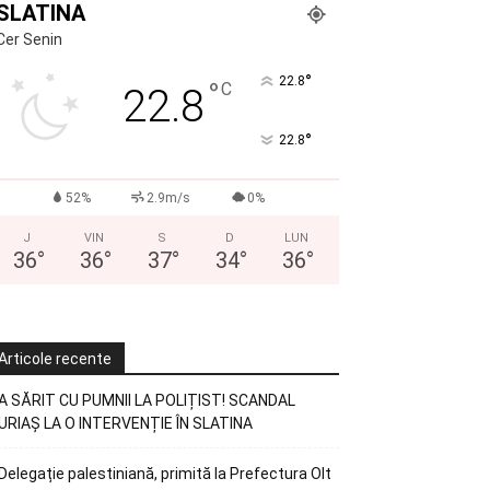
SLATINA
Cer Senin
°
22.8
°
C
22.8
°
22.8
52%
2.9m/s
0%
J
VIN
S
D
LUN
36
°
36
°
37
°
34
°
36
°
Articole recente
A SĂRIT CU PUMNII LA POLIȚIST! SCANDAL
URIAȘ LA O INTERVENȚIE ÎN SLATINA
Delegație palestiniană, primită la Prefectura Olt