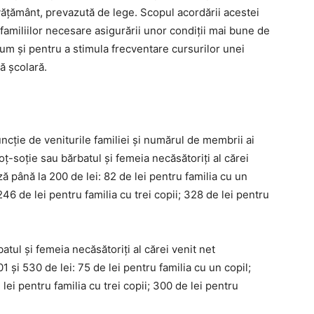
nvățământ, prevazută de lege. Scopul acordării acestei
 familiilor necesare asigurării unor condiţii mai bune de
ecum şi pentru a stimula frecventare cursurilor unei
ă şcolară.
uncție de veniturile familiei și numărul de membrii ai
oţ-soţie sau bărbatul şi femeia necăsătoriţi al cărei
ă până la 200 de lei: 82 de lei pentru familia cu un
 246 de lei pentru familia cu trei copii; 328 de lei pentru
atul şi femeia necăsătoriţi al cărei venit net
 şi 530 de lei: 75 de lei pentru familia cu un copil;
 lei pentru familia cu trei copii; 300 de lei pentru