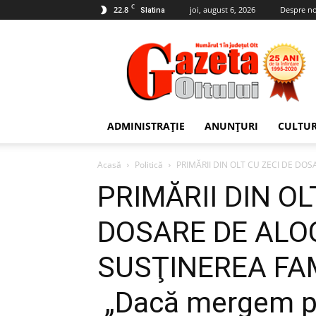
C
22.8
joi, august 6, 2026
Despre no
Slatina
Gazeta
Oltului
ADMINISTRAȚIE
ANUNȚURI
CULTU
Acasă
Politică
PRIMĂRII DIN OLT CU ZECI DE DOSA
PRIMĂRII DIN OL
DOSARE DE ALO
SUSŢINEREA FAM
„Dacă mergem pe 