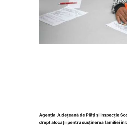
Agenţia Judeţeană de Plăţi şi Inspecţie Soc
drept alocaţii pentru susţinerea familiei î