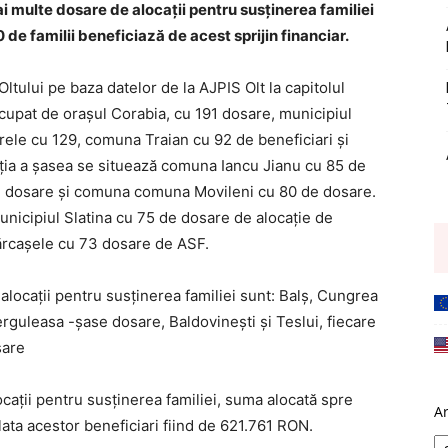
ai multe dosare de alocaţii pentru susţinerea familiei
 de familii beneficiază de acest sprijin financiar.
tului pe baza datelor de la AJPIS Olt la capitolul
ocupat de oraşul Corabia, cu 191 dosare, municipiul
rele cu 129, comuna Traian cu 92 de beneficiari și
ția a șasea se situează comuna Iancu Jianu cu 85 de
 dosare și comuna comuna Movileni cu 80 de dosare.
unicipiul Slatina cu 75 de dosare de alocație de
 Fărcașele cu 73 dosare de ASF.
e alocaţii pentru susţinerea familiei sunt: Balș, Cungrea
erguleasa -șase dosare, Baldovinești și Teslui, fiecare
sare
locaţii pentru susţinerea familiei, suma alocată spre
A
lata acestor beneficiari fiind de 621.761 RON.