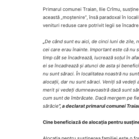
Primarul comunei Traian, Ilie Crîmu, susține
această „moştenire”, însă paradoxal în locali
venituri reduse care potrivit legii se încadre
„
De când sunt eu aici, de cinci luni de zile, 
cei care erau înainte. Important este că nu su
timp cât se încadrează, lucrează soțul în af
ei se încadrează și atunci de asta și benefic
nu sunt săraci. În localitatea noastră nu sunt
alocații, dar nu sunt săraci. Veniți să vedeț
merit și vedeți dumneavoastră dacă sunt săra
cum sunt de îmbrăcate. Dacă mergem pe fieca
sărăcie
”, a declarat primarul comunei Traian
Cine beneficiază de alocaţia pentru susţine
Alocația pentru susținerea familiei este o fo