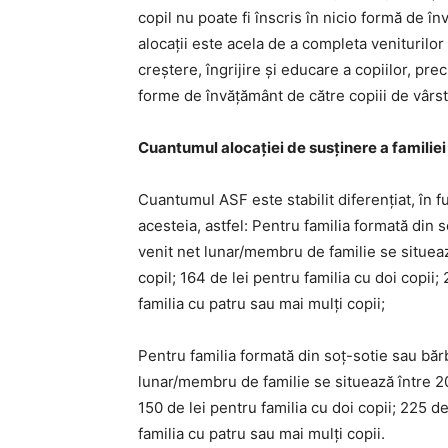
copil nu poate fi înscris în nicio formă de î
alocaţii este acela de a completa veniturilor
creștere, îngrijire şi educare a copiilor, pr
forme de învăţământ de către copiii de vârst
Cuantumul alocaţiei de susţinere a familiei
Cuantumul ASF este stabilit diferențiat, în f
acesteia, astfel: Pentru familia formată din s
venit net lunar/membru de familie se situeaz
copil; 164 de lei pentru familia cu doi copii;
familia cu patru sau mai mulţi copii;
Pentru familia formată din soţ-sotie sau bărb
lunar/membru de familie se situează între 201
150 de lei pentru familia cu doi copii; 225 de
familia cu patru sau mai mulţi copii.