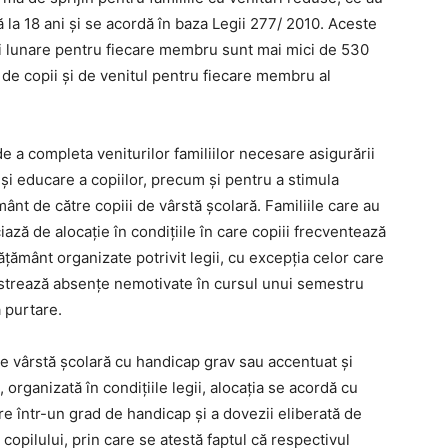
nă la 18 ani și se acordă în baza Legii 277/ 2010. Aceste
turi lunare pentru fiecare membru sunt mai mici de 530
l de copii şi de venitul pentru fiecare membru al
de a completa veniturilor familiilor necesare asigurării
 şi educare a copiilor, precum şi pentru a stimula
ânt de către copiii de vârstă şcolară. Familiile care au
iază de alocație în condițiile în care copiii frecventează
țământ organizate potrivit legii, cu excepția celor care
gistrează absențe nemotivate în cursul unui semestru
 purtare.
 de vârstă școlară cu handicap grav sau accentuat și
rganizată în condițiile legii, alocația se acordă cu
are într-un grad de handicap și a dovezii eliberată de
copilului, prin care se atestă faptul că respectivul