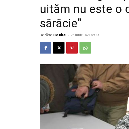
uităm nu este o c
sărăcie”
De către
Ilie Bîzoi
-
23 iunie 2021 09:43