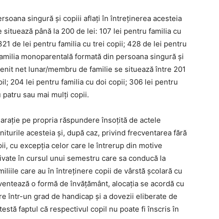
oana singură și copiii aflați în întreținerea acesteia
 situează până la 200 de lei: 107 lei pentru familia cu
321 de lei pentru familia cu trei copii; 428 de lei pentru
 familia monoparentală formată din persoana singură și
i venit net lunar/membru de familie se situează între 201
pil; 204 lei pentru familia cu doi copii; 306 lei pentru
u patru sau mai mulţi copii.
arație pe propria răspundere însoţită de actele
iturile acesteia şi, după caz, privind frecventarea fără
ii, cu excepția celor care le întrerup din motive
ivate în cursul unui semestru care sa conducă la
iliile care au în întreţinere copii de vârstă şcolară cu
ventează o formă de învățământ, alocaţia se acordă cu
are într-un grad de handicap şi a dovezii eliberate de
testă faptul că respectivul copil nu poate fi înscris în