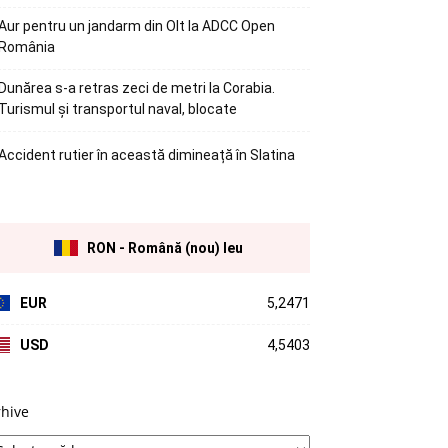
Aur pentru un jandarm din Olt la ADCC Open
România
Dunărea s-a retras zeci de metri la Corabia.
Turismul și transportul naval, blocate
Accident rutier în această dimineață în Slatina
RON - Română (nou) leu
EUR
5,2471
USD
4,5403
rhive