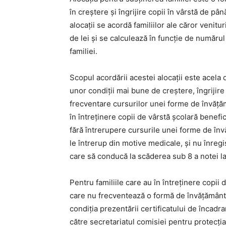
în creștere și îngrijire copii în vârstă de pâ
alocaţii se acordă familiilor ale căror veni
de lei şi se calculează în funcţie de număru
familiei.
Scopul acordării acestei alocaţii este acela 
unor condiţii mai bune de creștere, îngrijire
frecventare cursurilor unei forme de învăţăm
în întreținere copii de vârstă școlară benefic
fără întrerupere cursurile unei forme de învă
le întrerup din motive medicale, și nu înre
care să conducă la scăderea sub 8 a notei la
Pentru familiile care au în întreținere copii
care nu frecventează o formă de învățământ, o
condiția prezentării certificatului de încadr
către secretariatul comisiei pentru protecția 