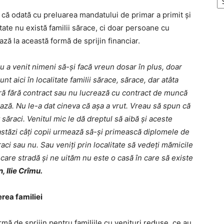
 că odată cu preluarea mandatului de primar a primit şi
tate nu există familii sărace, ci doar persoane cu
ază la această formă de sprijin financiar.
nu a venit nimeni să-și facă vreun dosar în plus, doar
nt aici în localitate familii sărace, sărace, dar atâta
ară fără contract sau nu lucrează cu contract de muncă
iază. Nu le-a dat cineva că așa a vrut. Vreau să spun că
 săraci. Venitul mic le dă dreptul să aibă și aceste
i astăzi câți copii urmează să-și primească diplomele de
ci sau nu. Sau veniți prin localitate să vedeți mămicile
re stradă și ne uităm nu este o casă în care să existe
, Ilie Crîmu.
rea familiei
rmă de sprijin pentru familiile cu venituri reduse, ce au