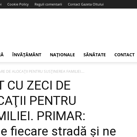
i
Cookie Policy
Reguli comentarii
Contact Gazeta Oltului
RĂ
ÎNVĂȚĂMÂNT
NAȚIONALE
SĂNĂTATE
CONTACT
RE DE ALOCAŢII PENTRU SUSŢINEREA FAMILIEI....
T CU ZECI DE
CAŢII PENTRU
ILIEI. PRIMAR:
fiecare stradă și ne