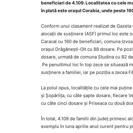
beneficiari de 4.109. Localitatea cu cele m
în plată este oraşul Corabia, unde peste 190
Conform unui clasament realizat de Gazeta Ol
alocaţii de susţinere (ASF) primul loc este 
Caracal cu 160 de beneficiari, comuna Izvoa
orașul Drăgănești-Olt cu 88 dosare. Pe pozi
dosare, urmată de comuna Studina cu 82 de
Pe penultimul loc în top zece se situează m
susținere a familiei, iar pe poziția a zecea
La polul opus, localităţile cu cele mai puţin
și Șopârlița, cu câte șapte dosare, fiecare V
cu câte cinci dosare și Priseaca cu două do
În total, 4.109 de familii din judeţ primesc a
exemplu în luna aprilie anul curent pentru p