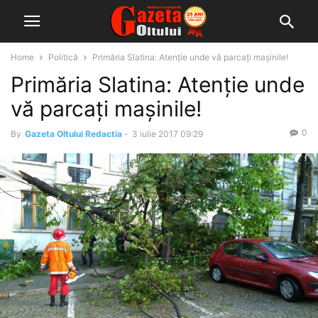
Home
Politică
Primăria Slatina: Atenție unde vă parcați mașinile!
Primăria Slatina: Atenție unde
vă parcați mașinile!
0
By
Gazeta Oltului Redactia
-
3 iulie 2017 09:29