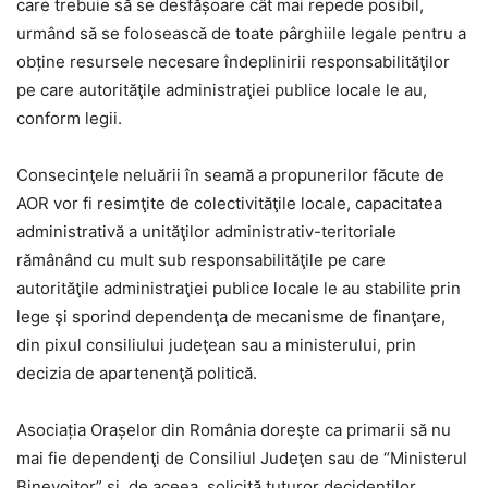
care trebuie să se desfășoare cât mai repede posibil,
urmând să se folosească de toate pârghiile legale pentru a
obține resursele necesare îndeplinirii
responsabilităţilor
pe care autorităţile administraţiei publice locale le au,
conform legii.
Consecinţele neluării în seamă a propunerilor făcute de
AOR vor fi resimţite de colectivităţile locale, capacitatea
administrativă a unităţilor administrativ-teritoriale
rămânând cu mult sub responsabilităţile pe care
autorităţile administraţiei publice locale le au stabilite prin
lege şi sporind dependenţa de mecanisme de finanţare,
din pixul consiliului judeţean sau a ministerului, prin
decizia de apartenenţă politică.
Asociaţia Oraşelor din România
doreşte ca primarii să nu
mai fie dependenţi de Consiliul Judeţen sau de “Ministerul
Binevoitor” şi, de aceea, solicită tuturor decidenților