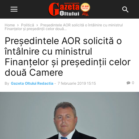
Home
Politică
Președintele AOR solicită o întâlnire cu ministrul
Finanțelor și președinții celor două...
Președintele AOR solicită o
întâlnire cu ministrul
Finanțelor și președinții celor
două Camere
0
By
Gazeta Oltului Redactia
-
7 februarie 2019 15:15