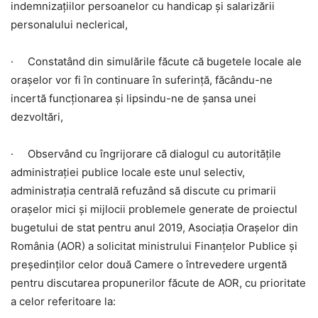
indemnizațiilor persoanelor cu handicap și salarizării
personalului neclerical,
· Constatând din simulările făcute că bugetele locale ale
orașelor vor fi în continuare în suferință, făcându-ne
incertă funcționarea și lipsindu-ne de șansa unei
dezvoltări,
· Observând cu îngrijorare că dialogul cu autorităţile
administraţiei publice locale este unul selectiv,
administrația centrală refuzând să discute cu primarii
orașelor mici și mijlocii problemele generate de proiectul
bugetului de stat pentru anul 2019,
Asociaţia Oraşelor din
România (AOR) a solicitat ministrului Finanțelor Publice și
președinților celor două Camere o întrevedere urgentă
pentru discutarea propunerilor făcute de AOR, cu prioritate
a celor referitoare la: