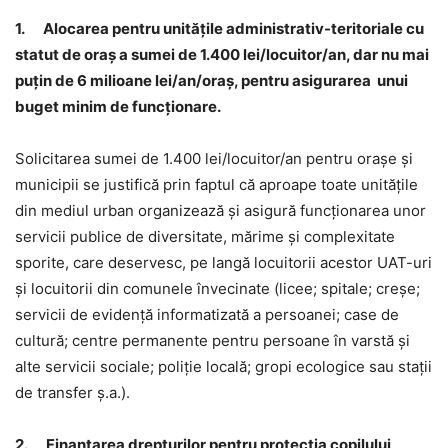
1.
Alocarea pentru unitățile administrativ-teritoriale cu
statut de oraș a sumei de
1.400 lei/locuitor/an
, dar nu mai
puțin de 6 milioane lei/an/oraș, pentru asigurarea unui
buget minim de funcţionare.
Solicitarea sumei de 1.400 lei/locuitor/an pentru orașe și
municipii se justifică prin faptul că aproape toate unităţile
din mediul urban organizează şi asigură funcţionarea unor
servicii publice de diversitate, mărime şi complexitate
sporite, care deservesc, pe langă locuitorii acestor UAT-uri
şi locuitorii din comunele învecinate (licee; spitale; creşe;
servicii de evidenţă informatizată a persoanei; case de
cultură; centre permanente pentru persoane în varstă şi
alte servicii sociale; poliţie locală; gropi ecologice sau staţii
de transfer ş.a.).
2.
Finanțarea drepturilor pentru protecția copilului,