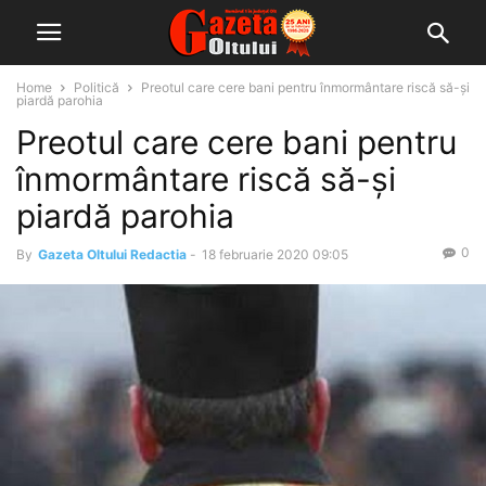
Home
Politică
Preotul care cere bani pentru înmormântare riscă să-şi
piardă parohia
Preotul care cere bani pentru
înmormântare riscă să-şi
piardă parohia
0
By
Gazeta Oltului Redactia
-
18 februarie 2020 09:05