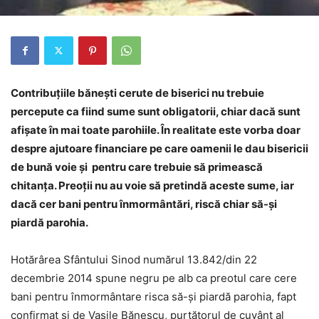
Contribuţiile băneşti cerute de biserici nu trebuie
percepute ca fiind sume sunt obligatorii, chiar dacă sunt
afişate în mai toate parohiile. În realitate este vorba doar
despre ajutoare financiare pe care oamenii le dau bisericii
de bună voie și pentru care trebuie să primească
chitanţa. Preoţii nu au voie să pretindă aceste sume, iar
dacă cer bani pentru înmormântări, riscă chiar să-şi
piardă parohia.
Hotărârea Sfântului Sinod numărul 13.842/din 22
decembrie 2014 spune negru pe alb ca preotul care cere
bani pentru înmormântare risca să-şi piardă parohia, fapt
confirmat şi de Vasile Bănescu, purtătorul de cuvânt al