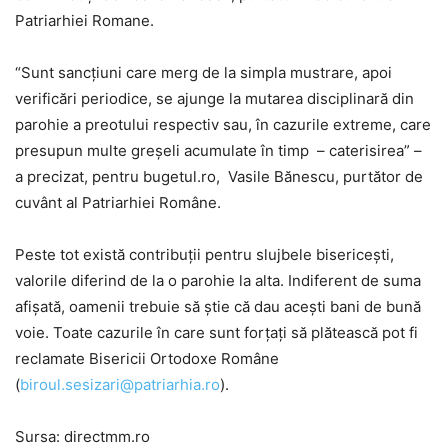
Patriarhiei Romane.
“Sunt sancţiuni care merg de la simpla mustrare, apoi
verificări periodice, se ajunge la mutarea disciplinară din
parohie a preotului respectiv sau, în cazurile extreme, care
presupun multe greşeli acumulate în timp – caterisirea” –
a precizat, pentru bugetul.ro, Vasile Bănescu, purtător de
cuvânt al Patriarhiei Române.
Peste tot există contribuţii pentru slujbele bisericeşti,
valorile diferind de la o parohie la alta. Indiferent de suma
afişată, oamenii trebuie să ştie că dau aceşti bani de bună
voie. Toate cazurile în care sunt forţaţi să plătească pot fi
reclamate Bisericii Ortodoxe Române
(
biroul.sesizari@patriarhia.ro
).
Sursa: directmm.ro