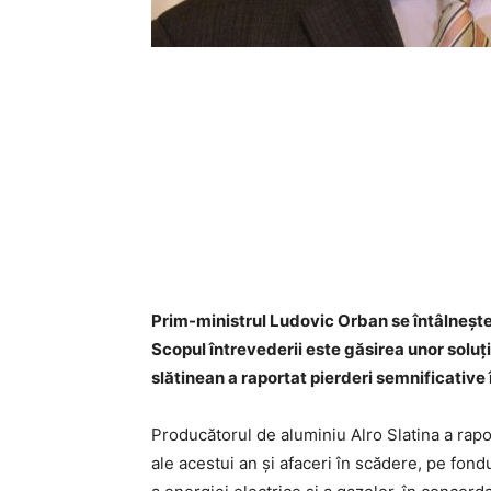
Prim-ministrul Ludovic Orban se întâlnește 
Scopul întrevederii este găsirea unor soluț
slătinean a raportat pierderi semnificative î
Producătorul de aluminiu Alro Slatina a rapo
ale acestui an şi afaceri în scădere, pe fondul