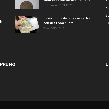
S
13 februarie 2024 12:26
N
So
Se modifică data la care intră
UN
În
pensiile românilor!
7 mai 2023 10:18
Om
PRE NOI
U