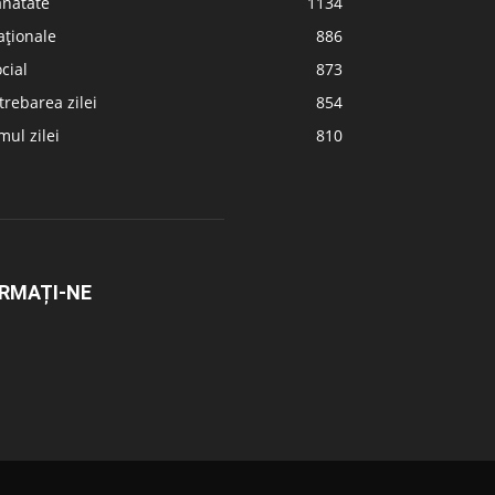
ănătate
1134
aționale
886
cial
873
trebarea zilei
854
ul zilei
810
RMAȚI-NE