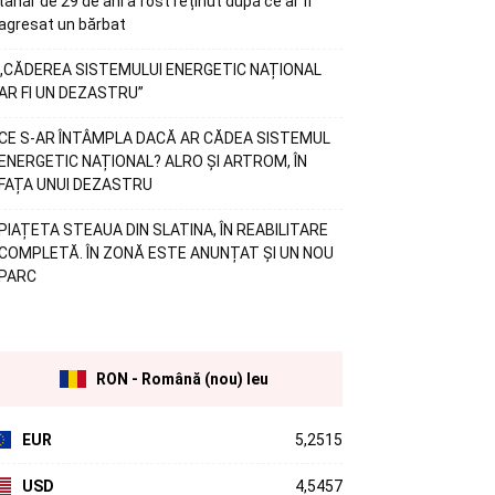
tânăr de 29 de ani a fost reținut după ce ar fi
agresat un bărbat
„CĂDEREA SISTEMULUI ENERGETIC NAȚIONAL
AR FI UN DEZASTRU”
CE S-AR ÎNTÂMPLA DACĂ AR CĂDEA SISTEMUL
ENERGETIC NAȚIONAL? ALRO ȘI ARTROM, ÎN
FAȚA UNUI DEZASTRU
PIAȚETA STEAUA DIN SLATINA, ÎN REABILITARE
COMPLETĂ. ÎN ZONĂ ESTE ANUNȚAT ȘI UN NOU
PARC
RON - Română (nou) leu
EUR
5,2515
USD
4,5457