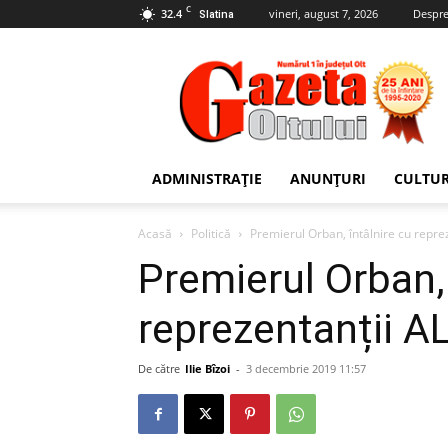
C
32.4
vineri, august 7, 2026
Despre
Slatina
Gazeta
Oltului
ADMINISTRAȚIE
ANUNȚURI
CULTU
Acasă
Politică
Premierul Orban, întâlnire cu repre
Premierul Orban, 
reprezentanții A
De către
Ilie Bîzoi
-
3 decembrie 2019 11:57