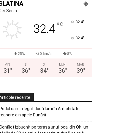
SLATINA
Cer Senin
°
32.4
°
C
32.4
°
32.4
25%
0.6m/s
8%
VIN
S
D
LUN
MAR
31
°
36
°
34
°
36
°
39
°
Articole recente
Podul care a legat două lumi în Antichitate
reapare din apele Dunării
Conflict izbucnit pe terasa unui local din Olt: un