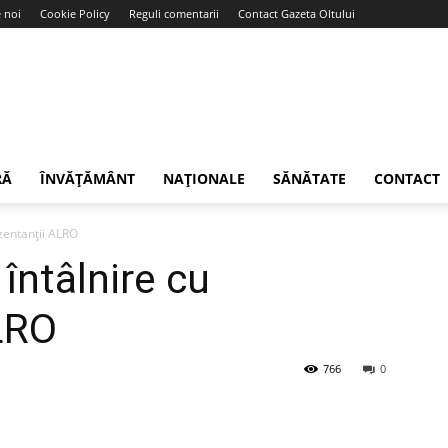
 noi
Cookie Policy
Reguli comentarii
Contact Gazeta Oltului
RĂ
ÎNVĂȚĂMÂNT
NAȚIONALE
SĂNĂTATE
CONTACT
zentanții ALRO
întâlnire cu
LRO
766
0