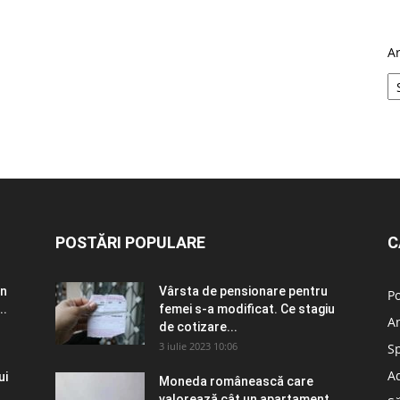
A
POSTĂRI POPULARE
C
în
Vârsta de pensionare pentru
Po
..
femei s-a modificat. Ce stagiu
A
de cotizare...
3 iulie 2023 10:06
S
Ad
ui
Moneda românească care
valorează cât un apartament