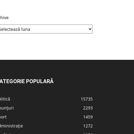
rhive
ATEGORIE POPULARĂ
litică
15735
nunțuri
2293
port
1459
ministrație
1272