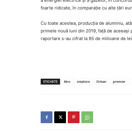
a energiei electrice și a gazelor, în concorda
foarte ridicate, în comparație cu alte țări e
Cu toate acestea, producția de aluminiu, atât
primele nouă luni din 2019, față de aceeași p
raportare s-au cifrat la 85 de milioane de lei
ETICHETE
Alro
intalnire
Orban
premier