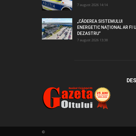
7 august 2026 14:14
„CĂDEREA SISTEMULUI
ENERGETIC NAȚIONAL AR FI 
DEZASTRU”
7 august 2026 13:38
DES
©