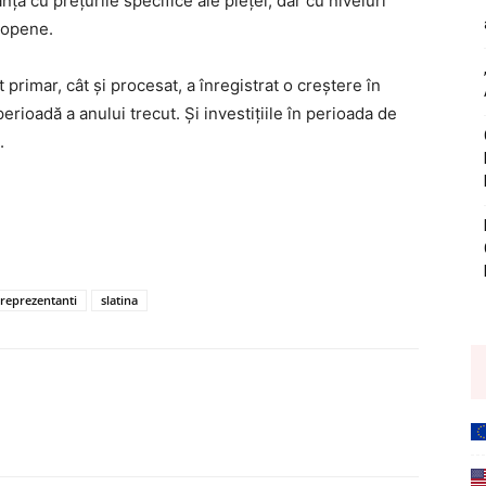
nță cu prețurile specifice ale pieței, dar cu niveluri
uropene.
 primar, cât și procesat, a înregistrat o creștere în
erioadă a anului trecut. Și investițiile în perioada de
.
reprezentanti
slatina