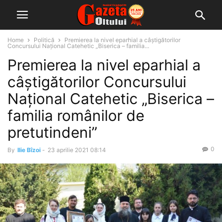
Home
Politică
Premierea la nivel eparhial a câștigătorilor
Concursului Naţional Catehetic „Biserica – familia...
Premierea la nivel eparhial a
câștigătorilor Concursului
Naţional Catehetic „Biserica –
familia românilor de
pretutindeni”
0
By
Ilie Bîzoi
-
23 aprilie 2021 08:14