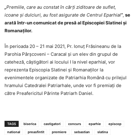
„
Premiile, care au constat în cărți ziditoare de suflet,
icoane și dulciuri, au fost asigurate de Centrul Eparhial
”
,
se
arată într-un comunicat de presă al Episcopiei Slatinei și
Romanaților.
În perioada 20 – 21 mai 2021, Pr. Ionuţ Frăsineanu de la
Parohia Pârşcoveni – Caracal și un elev din grupul de
cateheză, câștigători ai locului I la nivel eparhial, vor
reprezenta Episcopia Slatinei și Romanaților la
evenimentele organizate de Patriarhia Română cu prilejul
hramului Catedralei Patriarhale, unde vor fi premiați de
către Preafericitul Părinte Patriarh Daniel.
TAGS
biserica
castigatori
concurs
eparhie
episcop
national
preasfintit
premiere
sebastian
slatina