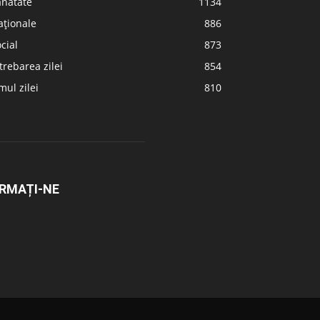
ănătate
1134
aționale
886
cial
873
trebarea zilei
854
ul zilei
810
RMAȚI-NE