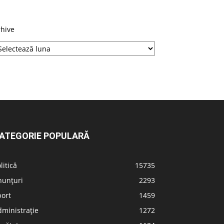
rhive
ATEGORIE POPULARĂ
litică
15735
nunțuri
2293
port
1459
ministrație
1272