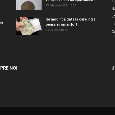
S
13 februarie 2024 12:26
N
So
Se modifică data la care intră
UN
În
pensiile românilor!
7 mai 2023 10:18
Om
PRE NOI
U