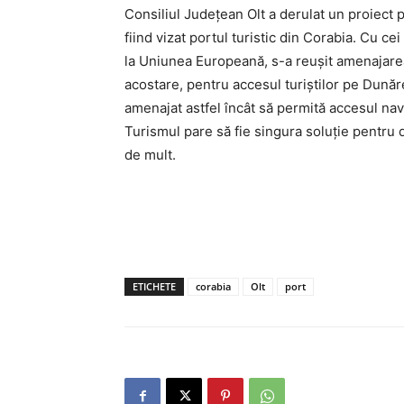
Consiliul Județean Olt a derulat un proiect 
fiind vizat portul turistic din Corabia. Cu c
la Uniunea Europeană, s-a reușit amenajar
acostare, pentru accesul turiștilor pe Dunăre
amenajat astfel încât să permită accesul nave
Turismul pare să fie singura soluţie pentru
de mult.
ETICHETE
corabia
Olt
port