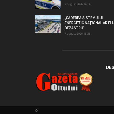
7 august 2026 14:14
„CĂDEREA SISTEMULUI
ENERGETIC NAȚIONAL AR FI 
DEZASTRU”
7 august 2026 13:38
DES
©