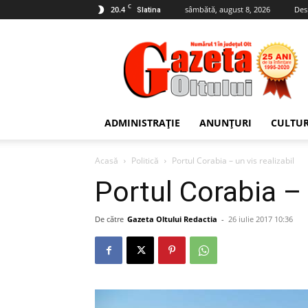
C
20.4
sâmbătă, august 8, 2026
Des
Slatina
Gazeta
Oltului
ADMINISTRAȚIE
ANUNȚURI
CULTU
Acasă
Politică
Portul Corabia – un vis realizabil
Portul Corabia – 
De către
Gazeta Oltului Redactia
-
26 iulie 2017 10:36