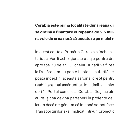
Corabia este prima localitate dunăreană din 
să obțină o finanţare europeană de 2,5 mil
navele de croazieră să acosteze pe malul
În acest context Primăria Corabia a încheiat
turistic. Vor fi achiziționate utilaje pentru 
aproape 30 de ani. Și cheiul Dunării va fi r
la Dunăre, dar nu poate fi folosit, autorități
poată îndeplini această sarcină, drept pentru
reabilitare mai amănunțite. În ultimii ani, ni
opri în Portul comercial Corabia. Deși au atri
au reușit să devină parteneri în proiecte de
lauda dacă ne gândim că în zonă se pot face f
Transporturilor s-a implicat într-un proiect 