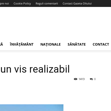
pre noi
Cookie Policy
Reguli comentarii
Contact Gazeta Oltului
RĂ
ÎNVĂȚĂMÂNT
NAȚIONALE
SĂNĂTATE
CONTACT
un vis realizabil
1413
0