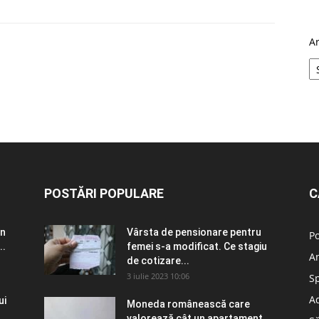
A
POSTĂRI POPULARE
C
în
Vârsta de pensionare pentru
Po
..
femei s-a modificat. Ce stagiu
A
de cotizare...
3 iulie 2023 10:06
S
Ad
ui
Moneda românească care
valorează cât un apartament