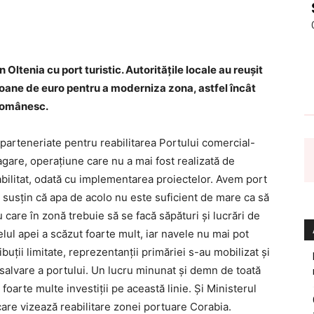
Oltenia cu port turistic. Autorităţile locale au reușit
ioane de euro pentru a moderniza zona, astfel încât
 românesc.
 parteneriate pentru reabilitarea Portului comercial-
dragare, operațiune care nu a mai fost realizată de
eabilitat, odată cu implementarea proiectelor. Avem port
le susțin că apa de acolo nu este suficient de mare ca să
 care în zonă trebuie să se facă săpături și lucrări de
velul apei a scăzut foarte mult, iar navele nu mai pot
buții limitate, reprezentanții primăriei s-au mobilizat și
 salvare a portului. Un lucru minunat și demn de toată
oarte multe investiții pe această linie. Și Ministerul
care vizează reabilitare zonei portuare Corabia.