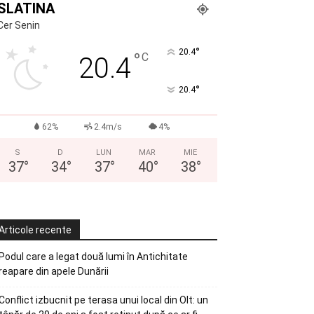
SLATINA
Cer Senin
°
20.4
°
C
20.4
°
20.4
62%
2.4m/s
4%
S
D
LUN
MAR
MIE
37
°
34
°
37
°
40
°
38
°
Articole recente
Podul care a legat două lumi în Antichitate
reapare din apele Dunării
Conflict izbucnit pe terasa unui local din Olt: un