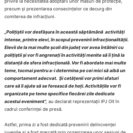
privire la necesitatea adoptării unor măsuri de protecție,
precum și prezentarea consecințelor ce decurg din
comiterea de infracțiuni.
„Poliţiştii vor desfăşura în această săptămână activităţi
intense, printre elevi, în scopul prevenirii infracţionalităţii.
Elevii de la mai multe şcoli din jude
ț
vor avea întâlniri cu
poliţiştii şi vor fi angrenaţi în activităţi menite să îi ţină la
distanţă de sfera infracţională.
Vor fi abordate mai multe
teme, tocmai pentru a-i determina pe cei mici să aibă un
comportament adecvat. Şi cetăţenii vor primi sfaturi
care să îi ajute să se ferească de hoţi. Activitățile vor fi
organizate pe teme specifice fiecărei zile dedicate
acestui eveniment”,
au declarat reprezentații IPJ Olt în
cadrul conferinței de presă.
Astfel, prima zi a fost dedicată prevenirii delincvenţei
juvenile și a fost marcată prin organizarea unor sesiuni de