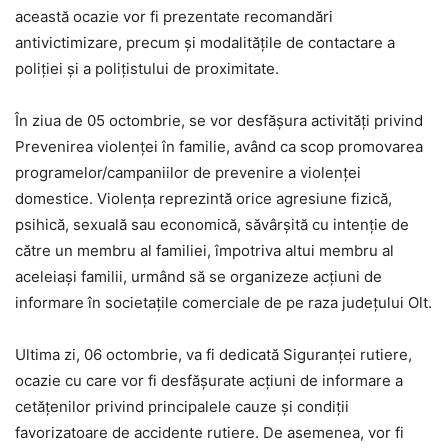
această ocazie vor fi prezentate recomandări
antivictimizare, precum şi modalităţile de contactare a
poliţiei şi a poliţistului de proximitate.
În ziua de 05 octombrie, se vor desfășura activități privind
Prevenirea violenței în familie, având ca scop promovarea
programelor/campaniilor de prevenire a violenței
domestice. Violența reprezintă orice agresiune fizică,
psihică, sexuală sau economică, săvârșită cu intenție de
către un membru al familiei, împotriva altui membru al
aceleiași familii, urmând să se organizeze acțiuni de
informare în societațile comerciale de pe raza județului Olt.
Ultima zi, 06 octombrie, va fi dedicată Siguranţei rutiere,
ocazie cu care vor fi desfăşurate acţiuni de informare a
cetăţenilor privind principalele cauze şi condiţii
favorizatoare de accidente rutiere. De asemenea, vor fi