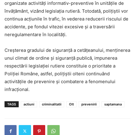
organizate activități informativ-preventive în unitățile de
învățământ, vizând legislația rutieră. Totodată, polițiștii vor
continua acțiunile în trafic, în vederea reducerii riscului de
accidente, pe fondul vitezei excesive și a traversării
neregulamentare în localități.
Creşterea gradului de siguranţă a cetăţeanului, menținerea
unui climat de ordine și siguranță publică, impunerea
respectării legislației rutiere constituie o prioritate a
Poliţiei Române, astfel, polițiștii olteni continuând
activităţile de prevenire şi combatere a fenomenului
infracţional.
TAGS
actiuni
criminalitatii
Olt
prevenirii
saptamana