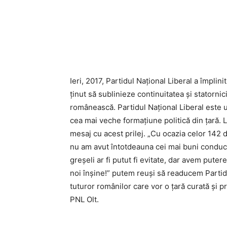
Ieri, 2017, Partidul Naţional Liberal a împlini
ținut să sublinieze continuitatea şi statornici
românească. Partidul Naţional Liberal este u
cea mai veche formațiune politică din țară. 
mesaj cu acest prilej. „Cu ocazia celor 142 d
nu am avut întotdeauna cei mai buni conduc
greşeli ar fi putut fi evitate, dar avem put
noi înşine!” putem reuşi să readucem Partidul
tuturor românilor care vor o ţară curată şi p
PNL Olt.