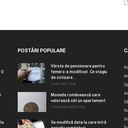
POSTĂRI POPULARE
C
Vârsta de pensionare pentru
Po
 O
femei s-a modificat. Ce stagiu
A
de cotizare...
3 iulie 2023 10:06
S
Ad
ă
Moneda românească care
valorează cât un apartament
S
13 februarie 2024 12:26
N
So
 la
Se modifică data la care intră
În