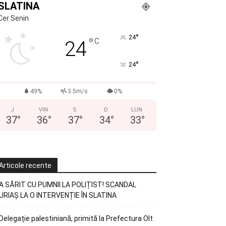
SLATINA
Cer Senin
°
24
°
C
24
°
24
49%
3.5m/s
0%
J
VIN
S
D
LUN
37
°
36
°
37
°
34
°
33
°
Articole recente
A SĂRIT CU PUMNII LA POLIȚIST! SCANDAL
URIAȘ LA O INTERVENȚIE ÎN SLATINA
Delegație palestiniană, primită la Prefectura Olt