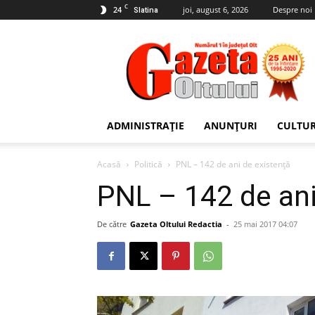
C
24
joi, august 6, 2026
Despre noi
Slatina
Gazeta
Oltului
ADMINISTRAȚIE
ANUNȚURI
CULTU
Acasă
Politică
PNL – 142 de ani de existență
PNL – 142 de ani
De către
Gazeta Oltului Redactia
-
25 mai 2017 04:07