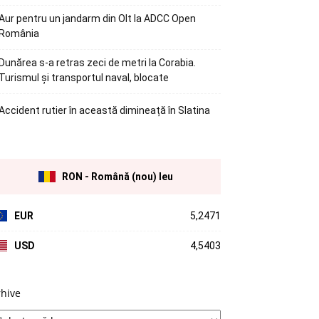
Aur pentru un jandarm din Olt la ADCC Open
România
Dunărea s-a retras zeci de metri la Corabia.
Turismul și transportul naval, blocate
Accident rutier în această dimineață în Slatina
RON - Română (nou) leu
EUR
5,2471
USD
4,5403
rhive