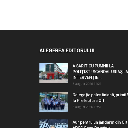
ALEGEREA EDITORULUI
A SĂRIT CU PUMNII LA
POLIȚIST! SCANDAL URIAȘ LA
INTERVENȚIE...
5 august 2026 14:21
Delegație palestiniană, primit
la Prefectura Olt
5 august 2026 12:51
Aur pentru un jandarm din Olt