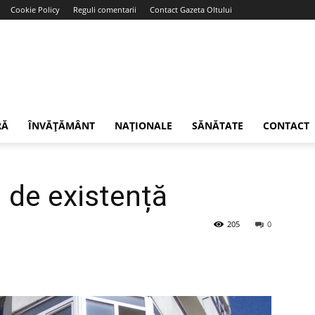
Cookie Policy
Reguli comentarii
Contact Gazeta Oltului
RĂ
ÎNVĂȚĂMÂNT
NAȚIONALE
SĂNĂTATE
CONTACT
 de existență
205
0