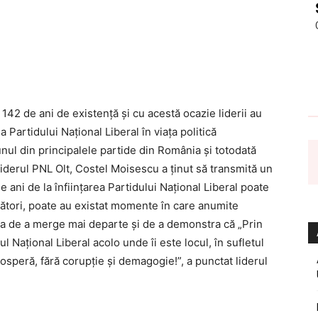
t 142 de ani de existenţă şi cu acestă ocazie liderii au
a Partidului Naţional Liberal în viața politică
nul din principalele partide din România și totodată
Liderul PNL Olt, Costel Moisescu a ținut să transmită un
e ani de la înfiinţarea Partidului Naţional Liberal poate
ători, poate au existat momente în care anumite
erea de a merge mai departe şi de a demonstra că „Prin
 Naţional Liberal acolo unde îi este locul, în sufletul
rosperă, fără corupţie şi demagogie!”, a punctat liderul