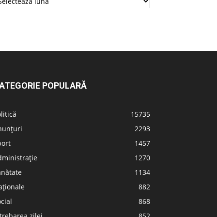
ATEGORIE POPULARĂ
litică
15735
nunțuri
2293
port
1457
ministrație
1270
ănătate
1134
aționale
882
cial
868
trebarea zilei
852