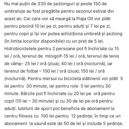
Nu mai puțin de 330 de şezlonguri şi peste 150 de
umbreluţe au fost pregătite pentru sezonul estival din
acest an. Cei care vor să meargă la Plaja Olt vor plăti
pentru piscină 10 lei pe zi, pentru adulţi şi 7 lei pe zi,
pentru copii și își vor putea achiziționa umbrelă și șezlong
(în limita locurilor disponibile) cu un preț de 5 lei.
Hidrobicicletele pentru 2 persoane pot fi închiriate cu 15
lei / oră, terenul de minigolf-15 lei / oră, terenul de tenis
de câmp- 25 lei / oră (ziua); 40 lei / oră (nocturnă), iar
terenul de fotbal – 100 lei / oră (ziua); 150 lei / oră
(nocturnă). Pentru mersul cu bicicleta slătinenii vor plăti 5
lei pentru 30 minute, iar pentru role 5 lei pentru 30
minute. Bărcile pot fi închiriate cu 20 lei pe oră pentru
copii (10 lei – 30 minute) și cu 30 de lei pe oră pentru
adulți. Iubitorii de sport pot beneficia de abonament la
centru fitness cu 100 lei pentru 12 ședințe, în timp ce un
abonament la saună este de 50 de lei și include 5 ședințe.