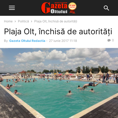
Home
Politică
Plaja Olt, închisă de autorități
Plaja Olt, închisă de autorități
0
By
Gazeta Oltului Redactia
-
27 iunie 2017 11:18