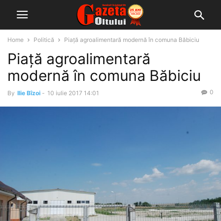
Home
Politică
Piață agroalimentară modernă în comuna Băbiciu
Piață agroalimentară
modernă în comuna Băbiciu
0
By
Ilie Bîzoi
-
10 iulie 2017 14:01