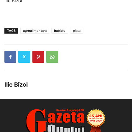
Ilie Bîzoi
TAGS
agroalimentara
babiciu
piata
Ilie Bîzoi