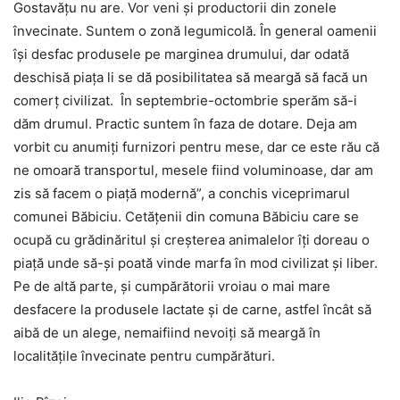
Gostavăţu nu are. Vor veni şi productorii din zonele
învecinate. Suntem o zonă legumicolă. În general oamenii
îşi desfac produsele pe marginea drumului, dar odată
deschisă piaţa li se dă posibilitatea să meargă să facă un
comerţ civilizat. În septembrie-octombrie sperăm să-i
dăm drumul. Practic suntem în faza de dotare. Deja am
vorbit cu anumiţi furnizori pentru mese, dar ce este rău că
ne omoară transportul, mesele fiind voluminoase, dar am
zis să facem o piaţă modernă”, a conchis viceprimarul
comunei Băbiciu. Cetățenii din comuna Băbiciu care se
ocupă cu grădinăritul și creșterea animalelor îți doreau o
piață unde să-și poată vinde marfa în mod civilizat și liber.
Pe de altă parte, și cumpărătorii vroiau o mai mare
desfacere la produsele lactate și de carne, astfel încât să
aibă de un alege, nemaifiind nevoiți să meargă în
localitățile învecinate pentru cumpărături.