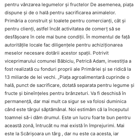
pentru vânzarea legumelor şi fructelor De asemenea, piața
dispune și de o hală pentru sacrificarea animalelor.
Primăria a construit și toalete pentru comercianți, cât și
pentru clienți, astfel încât activitatea de comerț să se
desfășoare în cele mai bune condiții. În momentul de faţă
autorităţile locale fac diligenţele pentru achiziţionarea
meselor necesare dotării acestor spaţii. Potrivit
viceprimarului comunei Băbiciu, Petrică Adam, investiţia a
fost realizată cu fonduri proprii ale Primăriei şi se ridică la
13 miliarde de lei vechi. „Piaţa agroalimentară cuprinde o
hală, punct de sacrificare, dotată separata pentru legume şi
fructe şi bineînţeles pentru brânzeturi. Va fi deschisă în
permanenţă, dar mai mult ca sigur se va folosi duminica
când este târgul săptămânal. Noi estimăm că la începutul
toamnei să-i dăm drumul. Este un lucru foarte bun pentru
această zonă, întrucât nu mai există în împrejurimi. Mai
este la Scărişoara un târg , dar nu este ca acesta, iar