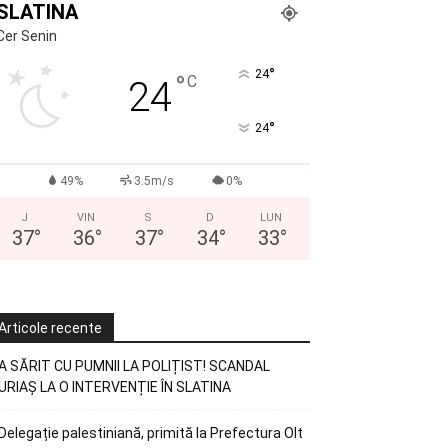
SLATINA
Cer Senin
°
24
°
C
24
°
24
49%
3.5m/s
0%
J
VIN
S
D
LUN
37
°
36
°
37
°
34
°
33
°
Articole recente
A SĂRIT CU PUMNII LA POLIȚIST! SCANDAL
URIAȘ LA O INTERVENȚIE ÎN SLATINA
Delegație palestiniană, primită la Prefectura Olt