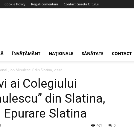
Cookie Policy
Reguli comentarii
Contact Gazeta Oltului
RĂ
ÎNVĂȚĂMÂNT
NAȚIONALE
SĂNĂTATE
CONTACT
nal „Ion Minulescu” din Slatina, vizită...
i ai Colegiului
ulescu” din Slatina,
e Epurare Slatina
4
461
0