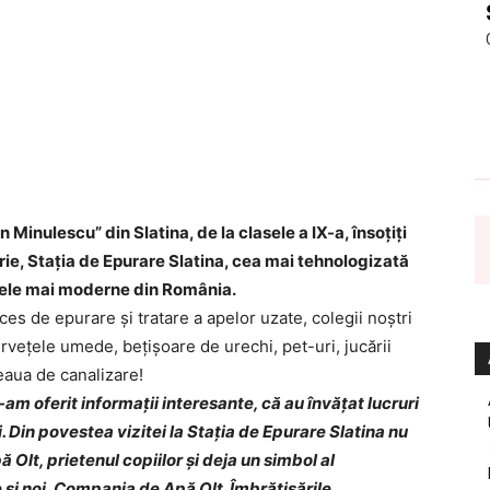
n Minulescu” din Slatina, de la clasele a IX-a, însoțiți
mbrie, Stația de Epurare Slatina, cea mai tehnologizată
e cele mai moderne din România.
oces de epurare și tratare a apelor uzate, colegii noștri
vețele umede, bețișoare de urechi, pet-uri, jucării
țeaua de canalizare!
am oferit informații interesante, că au învățat lucruri
i. Din povestea vizitei la Stația de Epurare Slatina nu
Olt, prietenul copiilor și deja un simbol al
e și noi, Compania de Apă Olt.
Îmbrățișările,