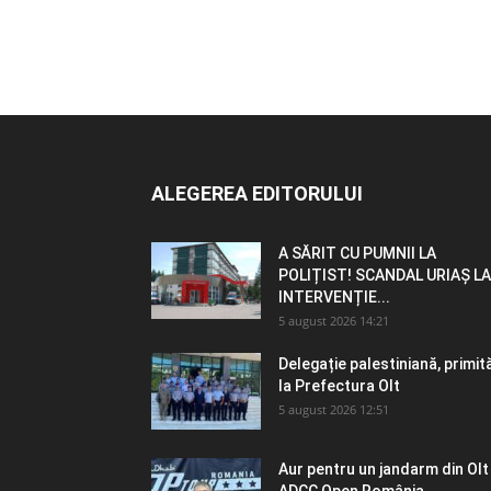
ALEGEREA EDITORULUI
A SĂRIT CU PUMNII LA
POLIȚIST! SCANDAL URIAȘ LA
INTERVENȚIE...
5 august 2026 14:21
Delegație palestiniană, primit
la Prefectura Olt
5 august 2026 12:51
Aur pentru un jandarm din Olt