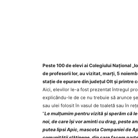
Peste 100 de elevi ai Colegiului Național „Io
de profesorii lor, au vizitat, marți, 5 noie
stație de epurare din județul Olt și printr
Aici, elevilor le-a fost prezentat întregul pr
explicându-le de ce nu trebuie să arunce șer
sau ulei folosit în vasul de toaletă sau în re
”
Le mulțumim pentru vizită și sperăm că le-
noi, de care își vor aminti cu drag, peste an
putea lipsi Apic, mascota Companiei de Apă 
comunității slătinene, din care facem part