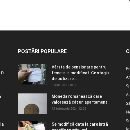
POSTĂRI POPULARE
C
Vârsta de pensionare pentru
Po
 O
femei s-a modificat. Ce stagiu
A
de cotizare...
3 iulie 2023 10:06
S
Ad
ă
Moneda românească care
valorează cât un apartament
S
13 februarie 2024 12:26
N
So
 la
Se modifică data la care intră
În