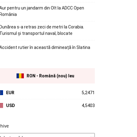
Aur pentru un jandarm din Olt la ADCC Open
România
Dunărea s-a retras zeci de metri la Corabia.
Turismul și transportul naval, blocate
Accident rutier în această dimineață în Slatina
RON - Română (nou) leu
EUR
5,2471
USD
4,5403
rhive