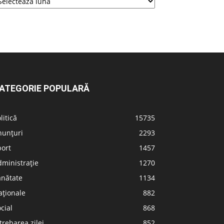
ATEGORIE POPULARĂ
litică
15735
nunțuri
2293
port
1457
ministrație
1270
ănătate
1134
aționale
882
cial
868
trebarea zilei
852