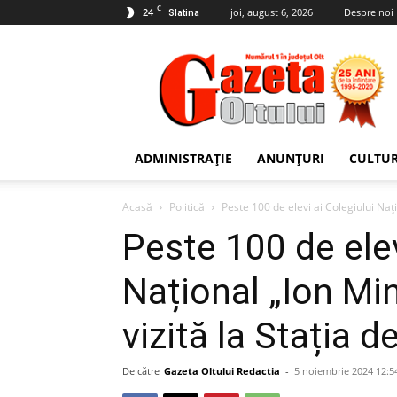
C
24
joi, august 6, 2026
Despre noi
Slatina
Gazeta
Oltului
ADMINISTRAȚIE
ANUNȚURI
CULTU
Acasă
Politică
Peste 100 de elevi ai Colegiului Națio
Peste 100 de elev
Național „Ion Min
vizită la Stația d
De către
Gazeta Oltului Redactia
-
5 noiembrie 2024 12:5