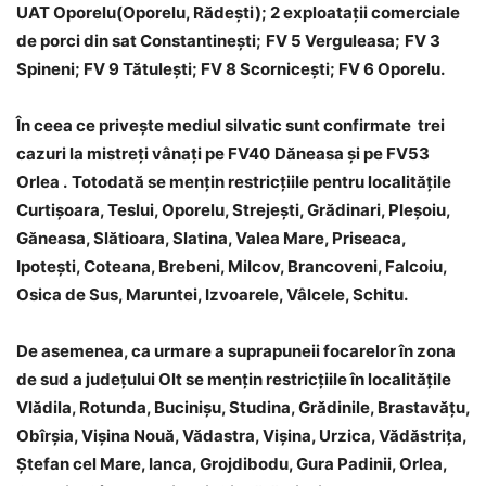
UAT Oporelu(Oporelu, R
ă
de
ş
ti); 2 exploata
ţ
ii comerciale
de porci
din sat Constantine
ş
ti;
FV 5 Verguleasa;
FV 3
Spineni; FV 9 T
ă
tule
ş
ti; FV 8 Scornice
ş
ti; FV 6 Oporelu.
În ceea ce privește mediul silvatic
sunt
confirmat
e trei
cazuri
la
mistreți vânați pe FV
40
Dăneasa
ş
i
pe FV
53
Orlea .
Totodată se menţin restricţiile pentru localităţile
Curtişoara, Teslui, Oporelu, Strejeşti, Grădinari, Pleşoiu,
Găneasa, Slătioara, Slatina, Valea Mare, Priseaca,
Ipote
ş
ti
,
Coteana
,
Brebeni
,
Milcov
,
Brancoveni
,
Falcoiu
,
Osica de Sus
,
Maruntei
,
Izvoarele
,
V
â
lcele
,
Schitu
.
De asemenea, ca urmare a suprapuneii focarelor în zona
de sud a judeţului Olt se menţin restricţiile în localităţile
Vlădila, Rotunda, Bucinişu, Studina, Grădinile, Brastavăţu,
Obîrşia, Vişina Nouă, Vădastra, Vişina, Urzica, Vădăstriţa,
Ştefan cel Mare, Ianca, Grojdibodu, Gura Padinii, Orlea,