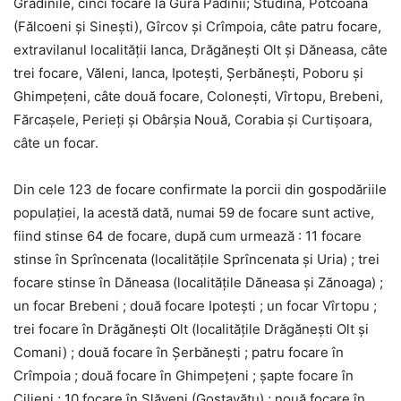
Grădinile, cinci focare la Gura Padinii; Studina, Potcoana
(Fălcoeni și Sinești), Gîrcov și Crîmpoia, câte patru focare,
extravilanul localităţii Ianca, Drăgăneşti Olt și Dăneasa, câte
trei focare, Văleni, Ianca, Ipotești, Șerbănești, Poboru și
Ghimpețeni, câte două focare, Coloneşti, Vîrtopu, Brebeni,
Fărcașele, Perieți și Obârșia Nouă, Corabia și Curtișoara,
câte un focar.
Din cele 123 de focare confirmate la porcii din gospodăriile
populaţiei, la acestă dată, numai 59 de focare sunt active,
fiind stinse 64 de focare, după cum urmează : 11 focare
stinse în Sprîncenata (localităţile Sprîncenata şi Uria) ; trei
focare stinse în Dăneasa (localităţile Dăneasa şi Zănoaga) ;
un focar Brebeni ; două focare Ipoteşti ; un focar Vîrtopu ;
trei focare în Drăgăneşti Olt (localităţile Drăgăneşti Olt şi
Comani) ; două focare în Şerbăneşti ; patru focare în
Crîmpoia ; două focare în Ghimpeţeni ; șapte focare în
Cilieni ; 10 focare în Slăveni (Gostavăţu) ; nouă focare în