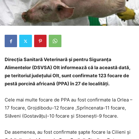
Direcția Sanitară Veterinară și pentru Siguranța
Alimentelor (DSVSA) Olt informează că la această dată,
pe teritoriul judeţului Olt, sunt confirmate 123 focare de
pestă porcină africană (PPA) în 27 de localități.
Cele mai multe focare de PPA au fost confirmate la Orlea –
17 focare, Grojdibodu-12 focare ,Sprîncenata-11 focare,
Slăveni (Gostavăţu)-10 focare și Stoeneşti-9 focare.
De asemenea, au fost confirmate șapte focare la Cilieni și