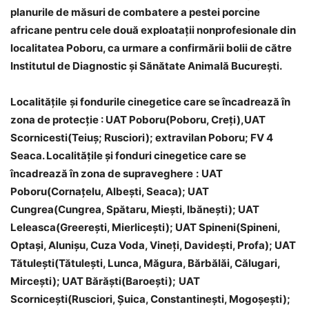
planurile de măsuri de combatere a pestei porcine
africane pentru cele două exploataţii nonprofesionale din
localitatea Poboru, ca urmare a confirmării bolii de către
Institutul de Diagnostic şi Sănătate Animală Bucureşti.
Localitățile
ş
i fonduri
le
cinegetice
care se încadrează în
zona de protecție :
UAT Poboru(Poboru, Cre
ţ
i),UAT
Scornicesti(Teiu
ş
; Rusciori); extravilan Poboru; FV 4
Seaca.
Localitățile ş
i fonduri cinegetice
care se
încadrează în zona de
supraveghere
:
UAT
Poboru(Corna
ţ
elu, Albe
ş
ti, Seaca); UAT
Cungrea(Cungrea, Sp
ă
taru, Mie
ş
ti, Ib
ă
ne
ş
ti); UAT
Leleasca(Greere
ş
ti, Mierlice
ş
ti); UAT Spineni(Spineni,
Opta
ş
i, Aluni
ş
u, Cuza Voda, Vine
ţ
i, Davide
ş
ti, Profa); UAT
T
ă
tule
ş
ti(T
ă
tule
ş
ti, Lunca, M
ă
gura, B
ă
rb
ă
l
ă
i, C
ă
lugari,
Mirce
ş
ti); UAT B
ă
r
ăş
ti(Baroe
ş
ti);
UAT
Scornice
ş
ti(Rusciori,
Ş
uica, Constantine
ş
ti,
M
ogo
ş
e
ş
ti);