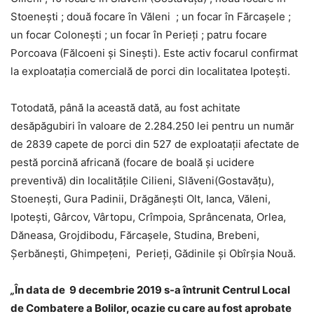
Stoeneşti ; două focare în Văleni ; un focar în Fărcaşele ;
un focar Coloneşti ; un focar în Perieţi ; patru focare
Porcoava (Fălcoeni şi Sineşti). Este activ focarul confirmat
la exploataţia comercială de porci din localitatea Ipoteşti.
Totodată, până la această dată, au fost achitate
desăpăgubiri în valoare de 2.284.250 lei pentru un număr
de 2839 capete de porci din 527 de exploataţii afectate de
pestă porcină africană (focare de boală şi ucidere
preventivă) din localităţile Cilieni, Slăveni(Gostavăţu),
Stoeneşti, Gura Padinii, Drăgăneşti Olt, Ianca, Văleni,
Ipoteşti, Gârcov, Vârtopu, Crîmpoia, Sprâncenata, Orlea,
Dăneasa, Grojdibodu, Fărcașele, Studina, Brebeni,
Șerbănești, Ghimpețeni, Perieți, Gădinile și Obîrşia Nouă.
„
În data de 9 decembrie 2019 s-a întrunit Centrul Local
de Combatere a Bolilor, ocazie cu care au fost aprobate