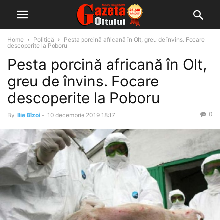
Home
Politică
Pesta porcină africană în Olt, greu de învins. Focare
descoperite la Poboru
Pesta porcină africană în Olt,
greu de învins. Focare
descoperite la Poboru
0
By
Ilie Bîzoi
-
10 decembrie 2019 18:17