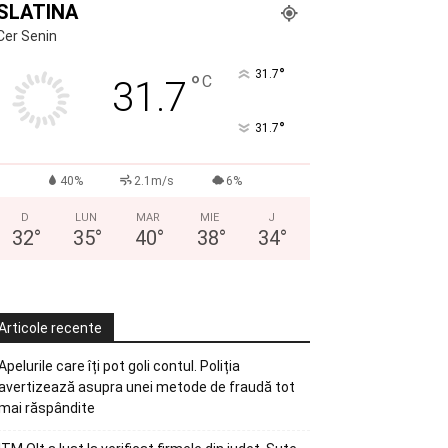
SLATINA
Cer Senin
°
31.7
°
C
31.7
°
31.7
40%
2.1m/s
6%
D
LUN
MAR
MIE
J
32
°
35
°
40
°
38
°
34
°
Articole recente
Apelurile care îți pot goli contul. Poliția
avertizează asupra unei metode de fraudă tot
mai răspândite