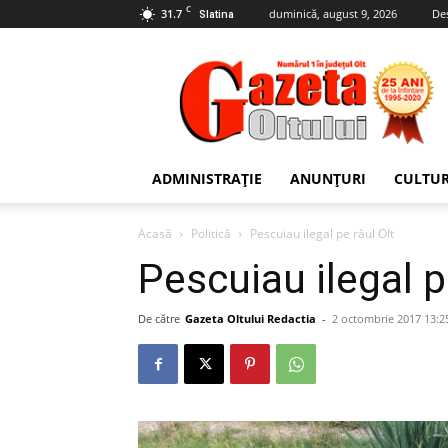
C
31.7
duminică, august 9, 2026
De
Slatina
Gazeta
Oltului
ADMINISTRAȚIE
ANUNȚURI
CULTU
Acasă
Politică
Pescuiau ilegal pe râul Olt
Pescuiau ilegal p
De către
Gazeta Oltului Redactia
-
2 octombrie 2017 13:2