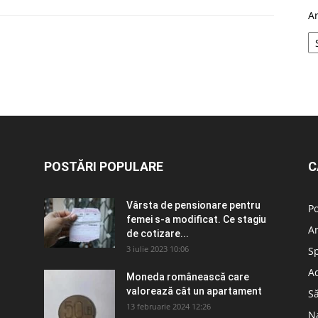
A
POSTĂRI POPULARE
C
Vârsta de pensionare pentru
Po
femei s-a modificat. Ce stagiu
A
de cotizare...
3 iulie 2023 10:06
S
Ad
Moneda românească care
valorează cât un apartament
S
13 februarie 2024 12:26
N