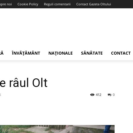
spre noi
Cookie Policy
Reguli comentarii
Contact Gazeta Oltului
RĂ
ÎNVĂȚĂMÂNT
NAȚIONALE
SĂNĂTATE
CONTACT
e râul Olt
5
412
0