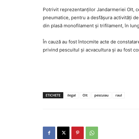
Potrivit reprezentanților Jandarmeriei Olt, cei
pneumatice, pentru a desfăşura activităţi de
din plasă monofilament şi trifilament, în lun
În cauză au fost întocmite acte de constata
privind pescuitul şi acvacultura și au fost co
ETICHETE
ilegal
Olt
pescuiau
raul