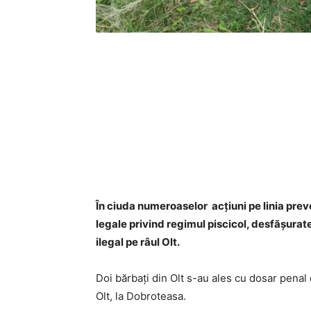
În ciuda numeroaselor acţiuni pe linia preve
legale privind regimul piscicol, desfăşurat
ilegal pe râul Olt.
Doi bărbaţi din Olt s-au ales cu dosar penal
Olt, la Dobroteasa.