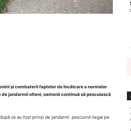
nirii şi combaterii faptelor de încălcare a normelor
e de jandarmii olteni, oamenii continuă să pescuiască
 după ce au fost prinși de jandarmi pescuind ilegal pe