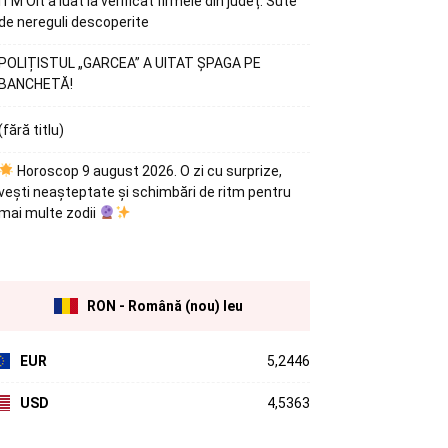
ITM Olt a luat la verificat firmele din județ. Sute
de nereguli descoperite
POLIȚISTUL „GARCEA” A UITAT ȘPAGA PE
BANCHETĂ!
(fără titlu)
Horoscop 9 august 2026. O zi cu surprize,
vești neașteptate și schimbări de ritm pentru
mai multe zodii
RON - Română (nou) leu
EUR
5,2446
USD
4,5363