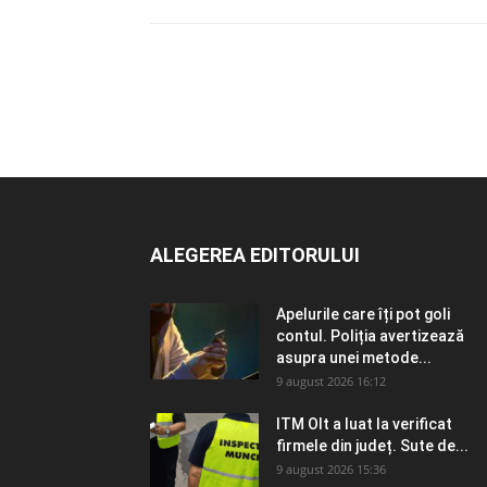
ALEGEREA EDITORULUI
Apelurile care îți pot goli
contul. Poliția avertizează
asupra unei metode...
9 august 2026 16:12
ITM Olt a luat la verificat
firmele din județ. Sute de...
9 august 2026 15:36