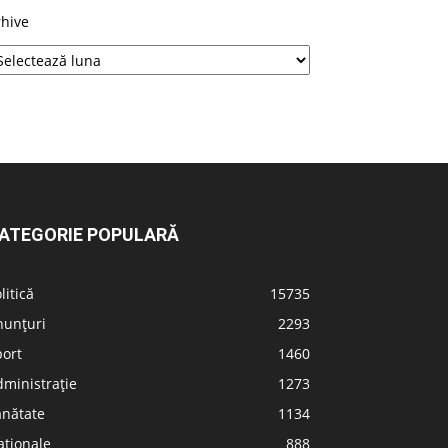
rhive
ATEGORIE POPULARĂ
litică
15735
nunțuri
2293
port
1460
ministrație
1273
ănătate
1134
aționale
888