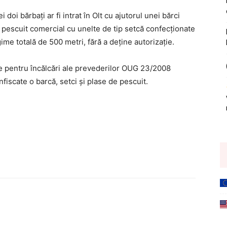
 doi bărbați ar fi intrat în Olt cu ajutorul unei bărci
 pescuit comercial cu unelte de tip setcă confecţionate
gime totală de 500 metri, fără a deţine autorizaţie.
re pentru încălcări ale prevederilor OUG 23/2008
nfiscate o barcă, setci şi plase de pescuit.