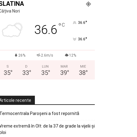
SLATINA
Câțiva Nori
°
36.6
°
C
36.6
°
36.6
26%
2.6m/s
12%
S
D
LUN
MAR
MIE
35
°
33
°
35
°
39
°
38
°
Articole recente
Termocentrala Paroșeni a fost repornită
Vreme extremă în Olt: de la 37 de grade la vijelii și
ploi