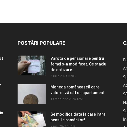
POSTĂRI POPULARE
C
st
Vârsta de pensionare pentru
Po
femei s-a modificat. Ce stagiu
A
de cotizare...
3 iulie 2023 10:06
S
Ad
7
Moneda românească care
valorează cât un apartament
S
13 februarie 2024 12:26
N
So
in
Se modifică data la care intră
În
pensiile românilor!
7 mai 2023 10:18