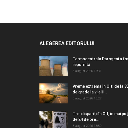
ALEGEREA EDITORULUI
Termocentrala Paroșeni a fo
repornită
8 august 2026 15:31
Vreme extremă în Olt: de la 3
de grade la vijelii...
8 august 2026 15:27
Trei dispariții în Olt, în mai puț
de 24 de ore....
8 august 2026 13:50