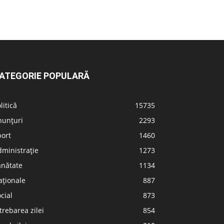
ATEGORIE POPULARĂ
litică
15735
nunțuri
2293
port
1460
ministrație
1273
ănătate
1134
aționale
887
cial
873
trebarea zilei
854