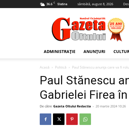
C
36.6
sâmbătă, august 8, 2026
Des
Slatina
Gazeta
Oltului
ADMINISTRAȚIE
ANUNȚURI
CULTU
Acasă
Politică
Paul Stănescu anunţa care va fi rolul
Paul Stănescu anu
Gabrielei Firea în
De către
Gazeta Oltului Redactia
-
20 martie 2024 10:26