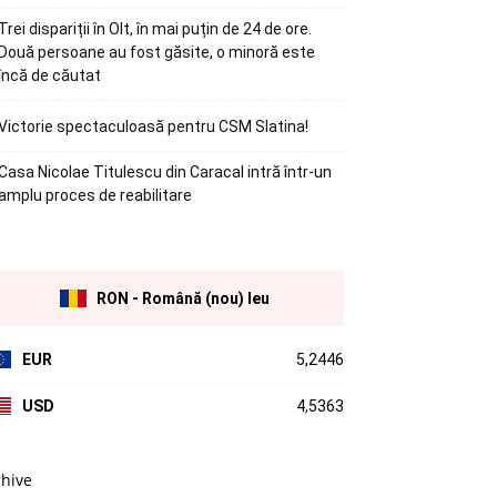
Trei dispariții în Olt, în mai puțin de 24 de ore.
Două persoane au fost găsite, o minoră este
încă de căutat
Victorie spectaculoasă pentru CSM Slatina!
Casa Nicolae Titulescu din Caracal intră într-un
amplu proces de reabilitare
RON - Română (nou) leu
EUR
5,2446
USD
4,5363
rhive