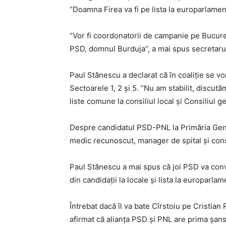
”Doamna Firea va fi pe lista la europarlament
”Vor fi coordonatorii de campanie pe Bucure
PSD, domnul Burduja”, a mai spus secretaru
Paul Stănescu a declarat că în coaliţie se vo
Sectoarele 1, 2 şi 5. ”Nu am stabilit, discu
liste comune la consiliul local şi Consiliul g
Despre candidatul PSD-PNL la Primăria Gener
medic recunoscut, manager de spital şi cons
Paul Stănescu a mai spus că joi PSD va convo
din candidaţii la locale şi lista la europarlam
Întrebat dacă îl va bate Cîrstoiu pe Cristi
afirmat că alianţa PSD şi PNL are prima şan