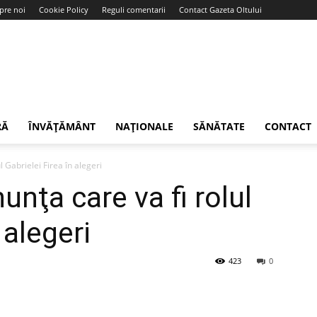
pre noi
Cookie Policy
Reguli comentarii
Contact Gazeta Oltului
RĂ
ÎNVĂȚĂMÂNT
NAȚIONALE
SĂNĂTATE
CONTACT
 Gabrielei Firea în alegeri
nţa care va fi rolul
 alegeri
423
0