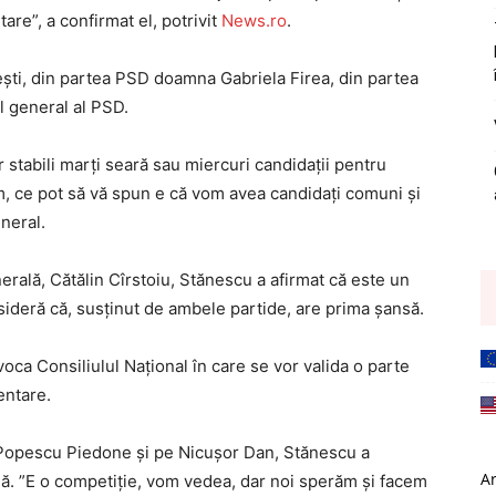
are”, a confirmat el, potrivit
News.ro
.
şti, din partea PSD doamna Gabriela Firea, din partea
l general al PSD.
r stabili marţi seară sau miercuri candidaţii pentru
tăm, ce pot să vă spun e că vom avea candidaţi comuni şi
eneral.
ală, Cătălin Cîrstoiu, Stănescu a afirmat că este un
ideră că, susţinut de ambele partide, are prima şansă.
ca Consiliulul Naţional în care se vor valida o parte
entare.
an Popescu Piedone şi pe Nicuşor Dan, Stănescu a
A
să. ”E o competiţie, vom vedea, dar noi sperăm şi facem