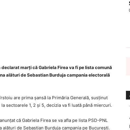
 declarat marţi că Gabriela Firea va fi pe lista comună
na alături de Sebastian Burduja campania electorală
rstoiu are prima şansă la Primăria Generală, susţinut
la sectoarele 1, 2 şi 5, decizia va fi luată până miercuri.
anunţat că Gabriela Firea se va afla pe lista PSD-PNL
a alături de Sebastian Burduja campania pe Bucureşti.