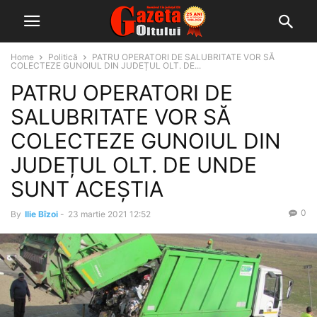
Home
Politică
PATRU OPERATORI DE SALUBRITATE VOR SĂ
COLECTEZE GUNOIUL DIN JUDEȚUL OLT. DE...
PATRU OPERATORI DE
SALUBRITATE VOR SĂ
COLECTEZE GUNOIUL DIN
JUDEȚUL OLT. DE UNDE
SUNT ACEȘTIA
0
By
Ilie Bîzoi
-
23 martie 2021 12:52