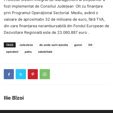
fost implementat de Consiliul Judeţean Olt cu finanţare
prin Programul Operaţional Sectorial Mediu, având o
valoare de aproximativ 32 de milioane de euro, fără TVA,
din care finanţarea nerambursabilă din Fondul European de
Dezvoltare Regională este de 23.060.887 euro .
TAGS
colecteze
de unde sunt acestia
gunoi
Olt
operatori
patru
salubritate
Ilie Bîzoi