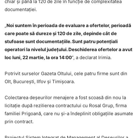
chiar și până la 120 de zile în funcție de complexitatea
documentației.
„
Noi suntem în perioada de evaluare a ofertelor, perioadă
care poate să dureze și 120 de zile, depinde cât de
stufoase sunt documentațiile. Sunt patru potențiali
operatori la nivelul județului. Deschiderea ofertelor a avut
loc luni, 22 martie, la ora 14:00
”, a declarat Irimia.
Potrivit surselor Gazeta Oltului, cele patru firme sunt din
Olt, București, Ilfov și Timișoara.
Colectarea deşeurilor menajere a fost scoasă din nou la
licitaţie după rezilierea contractului cu Rosal Grup, firma
familiei Prigoană, care nu și-a îndeplinit obligațiile asumate
prin contract.
Proiectul Sistem Integrat de Management al Deșeurilor a