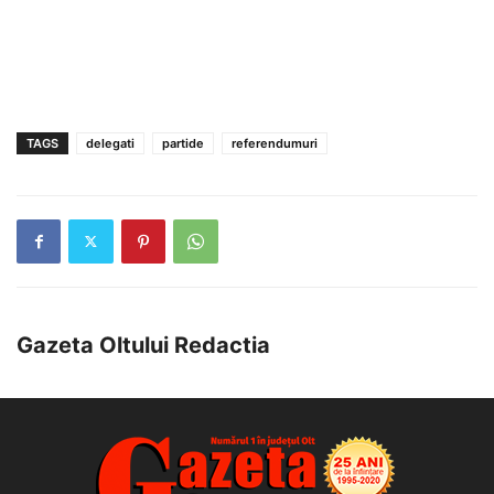
TAGS
delegati
partide
referendumuri
Gazeta Oltului Redactia