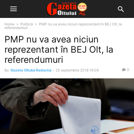
Home
Politică
PMP nu va avea niciun reprezentant în BEJ Olt, la
referendumuri
PMP nu va avea niciun
reprezentant în BEJ Olt, la
referendumuri
0
By
Gazeta Oltului Redactia
-
25 septembrie 2018 16:09