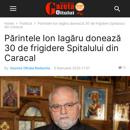
Home
Politică
Părintele Ion Iagăru donează 30 de frigidere Spitalului
din Caracal
Părintele Ion Iagăru donează
30 de frigidere Spitalului din
Caracal
0
By
Gazeta Oltului Redactia
-
5 februarie 2025 11:57