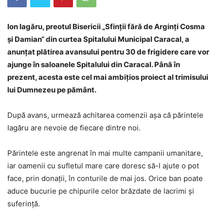
Ion Iagăru, preotul Bisericii „Sfinţii fără de Arginţi Cosma
şi Damian“ din curtea Spitalului Municipal Caracal, a
anunțat plătirea avansului pentru 30 de frigidere care vor
ajunge în saloanele Spitalului din Caracal. Până în
prezent, acesta este cel mai ambițios proiect al trimisului
lui Dumnezeu pe pământ.
După avans, urmează achitarea comenzii așa că părintele
Iagăru are nevoie de fiecare dintre noi.
Părintele este angrenat în mai multe campanii umanitare,
iar oamenii cu sufletul mare care doresc să-l ajute o pot
face, prin donații, în conturile de mai jos. Orice ban poate
aduce bucurie pe chipurile celor brăzdate de lacrimi și
suferință.