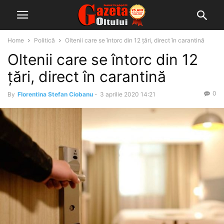
Home
Politică
Oltenii care se întorc din 12 țări, direct în carantină
Oltenii care se întorc din 12
țări, direct în carantină
0
By
Florentina Stefan Ciobanu
-
3 aprilie 2020 14:21