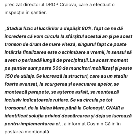
precizat directorul DRDP Craiova, care a efectuat o
inspecţie în şantier.
„
Stadiul fizic al lucrărilor a depăşit 80%, fapt ce ne dă
încredere că vom circula la sfârşitul acestui an şi pe acest
tronson de drum de mare viteză, singurul fapt ce poate
întârzia finalizarea este o schimbare a vremii, în sensul să
avem o perioadă lungă de precipitaţii. La acest moment
pe şantier sunt peste 500 de muncitori mobilizaţi şi peste
150 de utilaje. Se lucrează la structuri, care au un stadiu
foarte avansat, la scurgerea şi evacuarea apelor, se
montează parapete, se aşterne asfalt, se montează
inclusiv indicatoarele rutiere. Se va circula pe tot
tronsonul, de la Valea Mare până la Coloneşti, CNAIR a
identificat soluţia privind descărcarea şi deja se lucrează
pentru implementarea ei
„, a informat Cosmin Călin în
postarea menţionată.