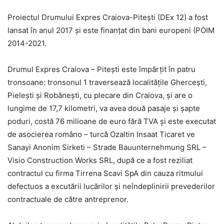
Proiectul Drumului Expres Craiova-Piteşti (DEx 12) a fost
lansat în anul 2017 şi este finanţat din bani europeni (POIM
2014-2021.
Drumul Expres Craiova – Piteşti este împărţit în patru
tronsoane: tronsonul 1 traversează localităţile Gherceşti,
Pieleşti şi Robăneşti, cu plecare din Craiova, şi are o
lungime de 17,7 kilometri, va avea două pasaje şi şapte
poduri, costă 76 milioane de euro fără TVA şi este executat
de asocierea româno – turcă Ozaltin Insaat Ticaret ve
Sanayi Anonim Sirketi – Strade Bauunternehmung SRL –
Visio Construction Works SRL, după ce a fost reziliat
contractul cu firma Tirrena Scavi SpA din cauza ritmului
defectuos a excutării lucărilor şi neîndeplinirii prevederilor
contractuale de către antreprenor.