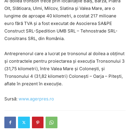
Al doilea tronson trece prin localităţile Balş, Barza, Piatra
Olt, Slătioara, Ulmi, Milcov, Slatina şi Valea Mare, are o
lungime de aproape 40 kilometri, a costat 217 milioane
euro fără TVA şi a fost executat de Asocierea SA&PE
Construct SRL-Spedition UMB SRL – Tehnostrade SRL-
Consitrans SRL, din România.
Antreprenorul care a lucrat pe tronsonul al doilea a obţinut
şi contractele pentru proiectarea şi execuţia Tronsonului 3
(31,75 kilometri), între Valea Mare şi Coloneşti, şi
Tronsonului 4 (31,82 kilometri) Coloneşti – Oarja – Piteşti,
aflate în prezent în execuţie.
Sursă:
www.agerpres.ro