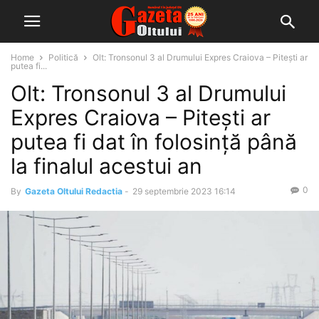
Home
Politică
Olt: Tronsonul 3 al Drumului Expres Craiova – Piteşti ar
putea fi...
Olt: Tronsonul 3 al Drumului
Expres Craiova – Piteşti ar
putea fi dat în folosinţă până
la finalul acestui an
0
By
Gazeta Oltului Redactia
-
29 septembrie 2023 16:14