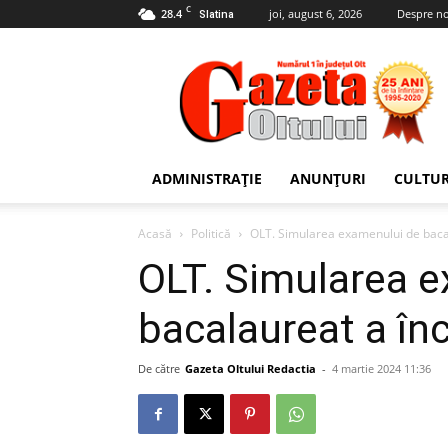
C
28.4
joi, august 6, 2026
Despre no
Slatina
Gazeta
Oltului
ADMINISTRAȚIE
ANUNȚURI
CULTU
Acasă
Politică
OLT. Simularea examenului de baca
OLT. Simularea 
bacalaureat a în
De către
Gazeta Oltului Redactia
-
4 martie 2024 11:36