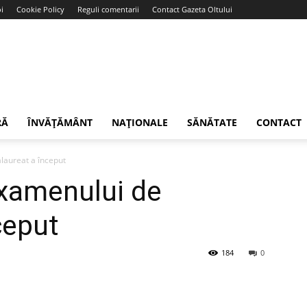
i
Cookie Policy
Reguli comentarii
Contact Gazeta Oltului
RĂ
ÎNVĂȚĂMÂNT
NAȚIONALE
SĂNĂTATE
CONTACT
laureat a început
examenului de
ceput
184
0