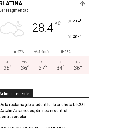
SLATINA
Cer Fragmentat
°
28.4
°
C
28.4
°
28.4
47%
5.4m/s
53%
J
VIN
S
D
LUN
28
°
36
°
37
°
34
°
36
°
Articole recente
De la reclamațiile studenților la ancheta DIICOT:
Cătălin Avramescu, din nou în centrul
controverselor