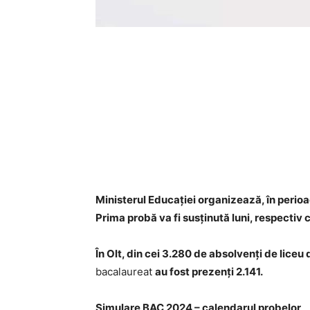
Ministerul Educaţiei organizează, în perio
Prima probă va fi susţinută luni, respecti
În Olt, din cei 3.280 de absolvenți de liceu 
bacalaureat
au fost prezenți 2.141.
Simulare BAC 2024 – calendarul probelor