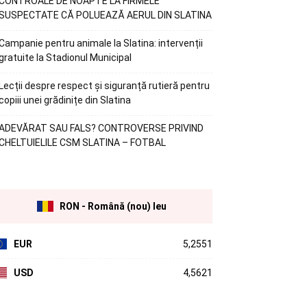
CONTROALE DE NOAPTE LA FIRMELE
SUSPECTATE CĂ POLUEAZĂ AERUL DIN SLATINA
Campanie pentru animale la Slatina: intervenții
gratuite la Stadionul Municipal
Lecții despre respect și siguranță rutieră pentru
copiii unei grădinițe din Slatina
ADEVĂRAT SAU FALS? CONTROVERSE PRIVIND
CHELTUIELILE CSM SLATINA – FOTBAL
RON - Română (nou) leu
EUR
5,2551
USD
4,5621