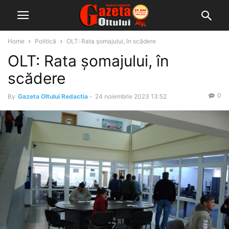
Home
Politică
OLT: Rata șomajului, în scădere
OLT: Rata șomajului, în
scădere
0
By
Gazeta Oltului Redactia
-
24 noiembrie 2023 13:52