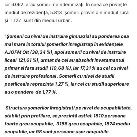
iar 6.062 erau șomeri neindemnizați. În ceea ce privește
mediul de rezidență, 5.813 șomeri provin din mediul rural
și 1.127 sunt din mediul urban.
”
Șomerii cu nivel de instruire gimnazial au ponderea cea
mai mare în totalul şomerilor înregistraţi în evidenţele
AJOFM Olt (38,34 %), apoi somerii cu nivel de instruire
liceal (21,61 %), urmat de cei au absolvit invatamantul
primar si fara studii (19,68 %), iar 17,31 % au cei cu nivel
de instruire profesional . Somerii cu nivel de studii
postliceale reprezinta 1,27 %, iar cei cu studii superioare
au o pondere de 1,77 %.
Structura șomerilor înregistrați pe nivel de ocupabilitate,
stabilit prin profilare, se prezintă astfel: 1810 persoane
foarte greu ocupabile, 3158 greu ocupabile, 1874 mediu
ocupabile, iar 98 sunt persoane ușor ocupabile.