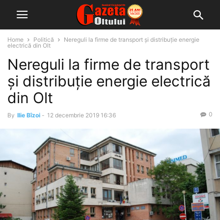
Home
Politică
Nereguli la firme de transport și distribuție energie
electrică din Olt
Nereguli la firme de transport
și distribuție energie electrică
din Olt
0
By
Ilie Bîzoi
-
12 decembrie 2019 16:36