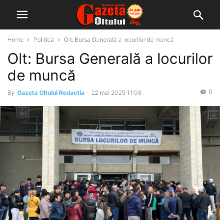
Home
Politică
Olt: Bursa Generală a locurilor de muncă
Olt: Bursa Generală a locurilor
de muncă
0
By
Gazeta Oltului Redactia
-
22 mai 2025 11:06