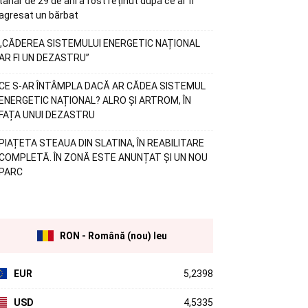
tânăr de 29 de ani a fost reținut după ce ar fi
agresat un bărbat
„CĂDEREA SISTEMULUI ENERGETIC NAȚIONAL
AR FI UN DEZASTRU”
CE S-AR ÎNTÂMPLA DACĂ AR CĂDEA SISTEMUL
ENERGETIC NAȚIONAL? ALRO ȘI ARTROM, ÎN
FAȚA UNUI DEZASTRU
PIAȚETA STEAUA DIN SLATINA, ÎN REABILITARE
COMPLETĂ. ÎN ZONĂ ESTE ANUNȚAT ȘI UN NOU
PARC
RON - Română (nou) leu
EUR
5,2398
USD
4,5335