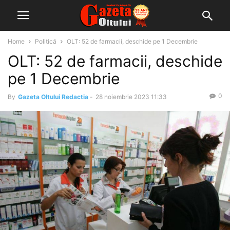
Home
Politică
OLT: 52 de farmacii, deschide pe 1 Decembrie
OLT: 52 de farmacii, deschide
pe 1 Decembrie
0
By
Gazeta Oltului Redactia
-
28 noiembrie 2023 11:33