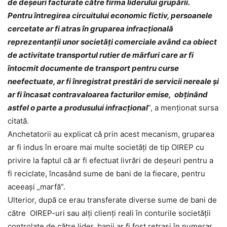
de deşeuri facturate către firma liderului grupării.
Pentru întregirea circuitului economic fictiv, persoanele
cercetate ar fi atras în gruparea infracţională
reprezentanţii unor societăţi comerciale având ca obiect
de activitate transportul rutier de mărfuri care ar fi
întocmit documente de transport pentru curse
neefectuate, ar fi înregistrat prestări de servicii nereale şi
ar fi încasat contravaloarea facturilor emise, obţinând
astfel o parte a produsului infracţional
”, a menţionat sursa
citată.
Anchetatorii au explicat că prin acest mecanism, gruparea
ar fi indus în eroare mai multe societăţi de tip OIREP cu
privire la faptul că ar fi efectuat livrări de deşeuri pentru a
fi reciclate, încasând sume de bani de la fiecare, pentru
aceeaşi „marfă”.
Ulterior, după ce erau transferate diverse sume de bani de
către OIREP-uri sau alţi clienţi reali în conturile societăţii
controlate de către lider, banii ar fi fost retraşi în numerar