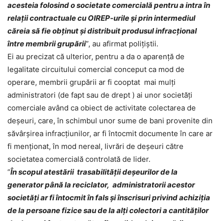
acesteia folosind o societate comercială pentru a intra în
relaţii contractuale cu OIREP-urile şi prin intermediul
căreia să fie obţinut şi distribuit produsul infracţional
între membrii grupării
”, au afirmat poliţiştii.
Ei au precizat că ulterior, pentru a da o aparenţă de
legalitate circuitului comercial conceput ca mod de
operare, membrii grupării ar fi cooptat mai mulţi
administratori (de fapt sau de drept ) ai unor societăţi
comerciale având ca obiect de activitate colectarea de
deşeuri, care, în schimbul unor sume de bani provenite din
săvârşirea infracţiunilor, ar fi întocmit documente în care ar
fi menţionat, în mod nereal, livrări de deşeuri către
societatea comercială controlată de lider.
“
În scopul atestării trasabilităţii deşeurilor de la
generator până la reciclator, administratorii acestor
societăţi ar fi întocmit în fals şi înscrisuri privind achiziţia
de la persoane fizice sau de la alţi colectori a cantităţilor