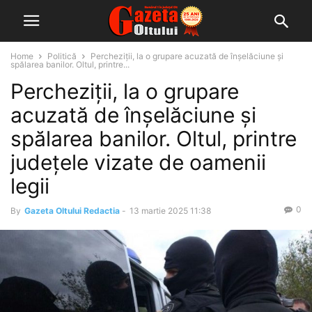
Home
Politică
Percheziţii, la o grupare acuzată de înşelăciune şi
spălarea banilor. Oltul, printre...
Percheziţii, la o grupare
acuzată de înşelăciune şi
spălarea banilor. Oltul, printre
județele vizate de oamenii
legii
0
By
Gazeta Oltului Redactia
-
13 martie 2025 11:38