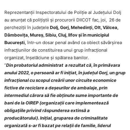
Reprezentanţii Inspectoratului de Poliţie al Judeţului Dolj
au anunţat că poliţiştii şi procurorii DIICOT fac, joi, 26 de
percheziţii în judeţele
Dolj, Gorj, Mehedinţi, Olt, Vâlcea,
Dâmboviţa, Mureş, Sibiu, Cluj, Ilfov şi în municipiul
Bucureşti,
într-un dosar penal având ca obiect săvârşirea
infracţiunilor de constituirea unui grup infracţional
organizat, înşelăciune şi spălarea banilor.
”
Din probatoriul administrat a rezultat că, în primăvara
anului 2022, o persoană ar fi iniţiat, în judeţul Gorj, un grup
infracţional cu scopul creării unor circuite economice
fictive de reciclare a deşeurilor de ambalaje, prin
intermediul cărora să fie obţinute sume importante de
bani de la OIREP (organizaţii care implementează
obligaţiile privind răspunderea extinsă a
producătorului). Iniţial, gruparea de criminalitate
organizată s-ar fi bazat pe relaţii de familie, liderul