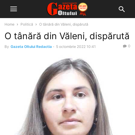
Home
Politică
O tânără din Văleni, dispărută
O tânără din Văleni, dispărută
0
By
Gazeta Oltului Redactia
-
5 octombrie 2022 10:41