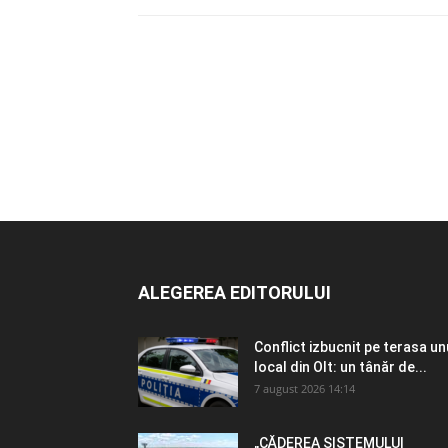
ALEGEREA EDITORULUI
Conflict izbucnit pe terasa un
local din Olt: un tânăr de...
7 august 2026 14:14
„CĂDEREA SISTEMULUI