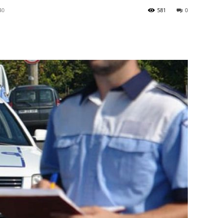
40
581
0