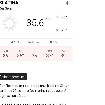
SLATINA
Cer Senin
°
35.6
°
C
35.6
°
35.6
25%
3.8m/s
0%
VIN
S
D
LUN
MAR
35
°
36
°
35
°
37
°
39
°
Articole recente
Conflict izbucnit pe terasa unui local din Olt: un
tânăr de 29 de ani a fost reținut după ce ar fi
agresat un bărbat