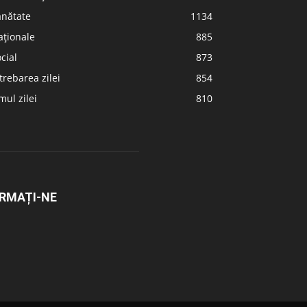
ănătate
1134
aționale
885
cial
873
trebarea zilei
854
ul zilei
810
RMAȚI-NE