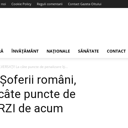
 noi
Cookie Policy
Reguli comentarii
Contact Gazeta Oltului
RĂ
ÎNVĂȚĂMÂNT
NAȚIONALE
SĂNĂTATE
CONTACT
VERSAŢI! La câte puncte de penalizare îți...
Șoferii români,
câte puncte de
IERZI de acum