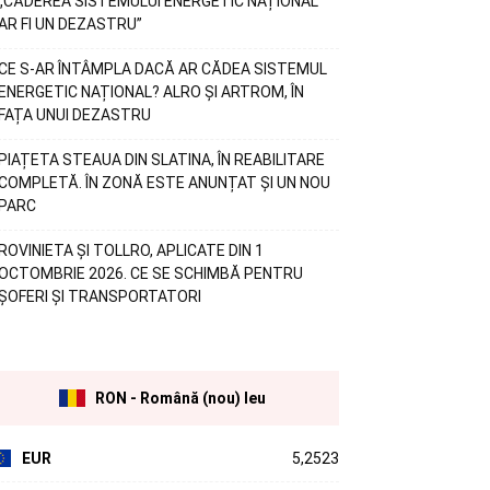
„CĂDEREA SISTEMULUI ENERGETIC NAȚIONAL
AR FI UN DEZASTRU”
CE S-AR ÎNTÂMPLA DACĂ AR CĂDEA SISTEMUL
ENERGETIC NAȚIONAL? ALRO ȘI ARTROM, ÎN
FAȚA UNUI DEZASTRU
PIAȚETA STEAUA DIN SLATINA, ÎN REABILITARE
COMPLETĂ. ÎN ZONĂ ESTE ANUNȚAT ȘI UN NOU
PARC
ROVINIETA ȘI TOLLRO, APLICATE DIN 1
OCTOMBRIE 2026. CE SE SCHIMBĂ PENTRU
ȘOFERI ȘI TRANSPORTATORI
RON - Română (nou) leu
EUR
5,2523