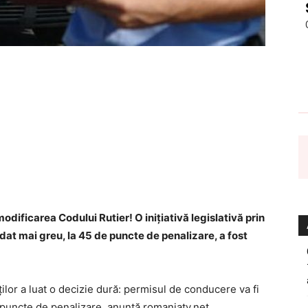
odificarea Codului Rutier! O iniţiativă legislativă prin
at mai greu, la 45 de puncte de penalizare, a fost
lor a luat o decizie dură: permisul de conducere va fi
puncte de penalizare, anunţă romaniatv.net.