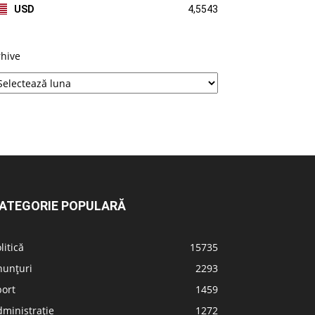
USD
4,5543
rhive
ATEGORIE POPULARĂ
litică
15735
nunțuri
2293
port
1459
ministrație
1272