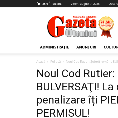
C
35.6
vineri, august 7, 2026
Despre
Slatina
Gazeta
Oltului
ADMINISTRAȚIE
ANUNȚURI
CULTU
Acasă
Politică
Noul Cod Rutier: Șoferii români, BUL
Noul Cod Rutier: 
BULVERSAŢI! La 
penalizare îți P
PERMISUL!