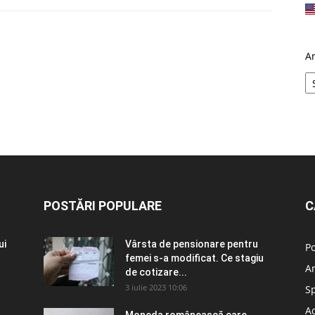
A
POSTĂRI POPULARE
C
ui
Vârsta de pensionare pentru
Po
femei s-a modificat. Ce stagiu
A
de cotizare...
3 iulie 2023 10:06
S
Ad