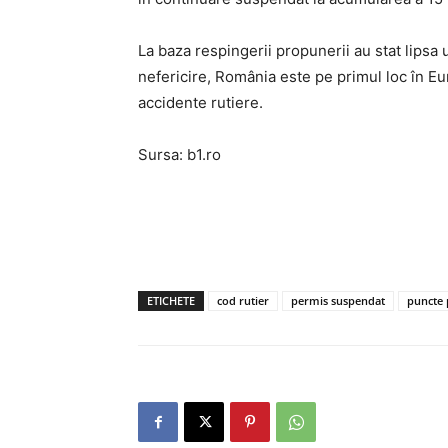
La baza respingerii propunerii au stat lipsa 
nefericire, România este pe primul loc în Eu
accidente rutiere.
Sursa: b1.ro
ETICHETE
cod rutier
permis suspendat
puncte 