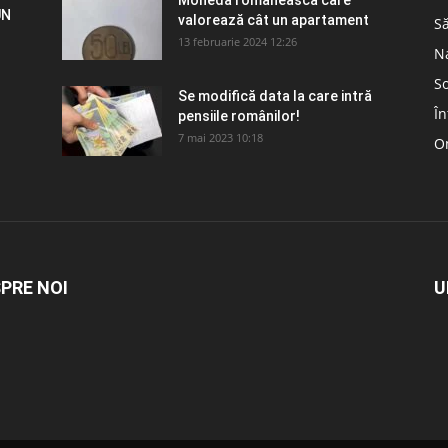
Moneda românească care
UN
valorează cât un apartament
S
13 februarie 2024 12:26
N
So
Se modifică data la care intră
În
pensiile românilor!
7 mai 2023 10:18
Om
PRE NOI
U