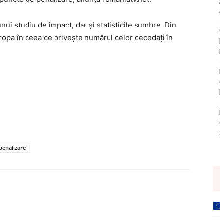
unui studiu de impact, dar şi statisticile sumbre. Din
ropa în ceea ce priveşte numărul celor decedaţi în
penalizare