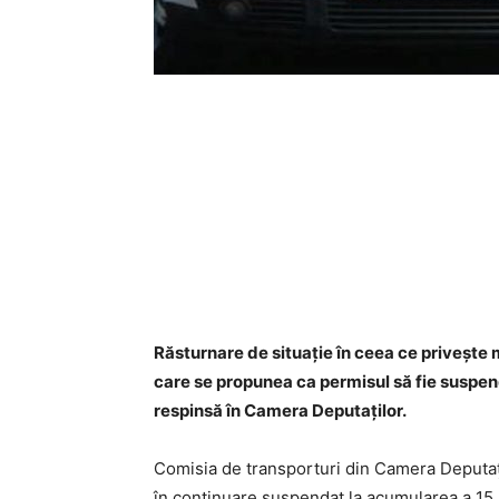
Răsturnare de situaţie în ceea ce priveşte m
care se propunea ca permisul să fie suspend
respinsă în Camera Deputaţilor.
Comisia de transporturi din Camera Deputaţi
în continuare suspendat la acumularea a 15 