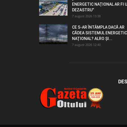
ENERGETIC NAȚIONAL AR FI 
DEZASTRU”
7 august 2026 13:38
CE S-AR ÎNTÂMPLA DACĂ AR
CĂDEA SISTEMUL ENERGETIC
NAȚIONAL? ALRO ȘI...
7 august 2026 12:40
DES