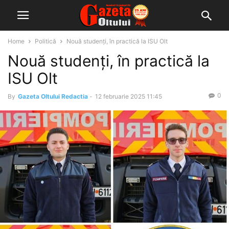
Home
Politică
Nouă studenți, în practică la ISU Olt
Nouă studenți, în practică la
ISU Olt
0
By
Gazeta Oltului Redactia
-
12 februarie 2025 11:45