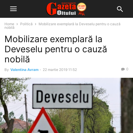
Home
Politică
Mobilizare exemplară la Deveselu pentru o cauză
nobilă
Mobilizare exemplară la
Deveselu pentru o cauză
nobilă
0
By
Valentina Avram
-
22 martie 2019 11:52