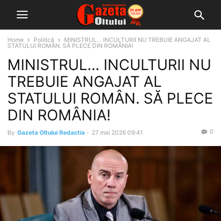
Home
Politică
MINISTRUL… INCULTURII NU TREBUIE ANGAJAT AL
STATULUI ROMÂN. SĂ PLECE DIN ROMÂNIA!
MINISTRUL… INCULTURII NU
TREBUIE ANGAJAT AL
STATULUI ROMÂN. SĂ PLECE
DIN ROMÂNIA!
0
By
Gazeta Oltului Redactia
-
27 mai 2026 09:41