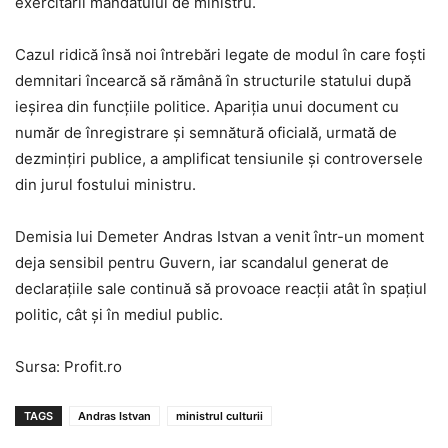
exercitării mandatului de ministru.
Cazul ridică însă noi întrebări legate de modul în care foști
demnitari încearcă să rămână în structurile statului după
ieșirea din funcțiile politice. Apariția unui document cu
număr de înregistrare și semnătură oficială, urmată de
dezmințiri publice, a amplificat tensiunile și controversele
din jurul fostului ministru.
Demisia lui Demeter Andras Istvan a venit într-un moment
deja sensibil pentru Guvern, iar scandalul generat de
declarațiile sale continuă să provoace reacții atât în spațiul
politic, cât și în mediul public.
Sursa: Profit.ro
TAGS
Andras Istvan
ministrul culturii