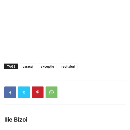
TAGS
caracal
exceptie
recitaluri
Ilie Bîzoi