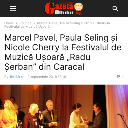
Home
Politică
Marcel Pavel, Paula Seling și Nicole Cherry la
Festivalul de Muzică Uşoară...
Marcel Pavel, Paula Seling și
Nicole Cherry la Festivalul de
Muzică Uşoară „Radu
Şerban” din Caracal
0
By
Ilie Bîzoi
-
2 septembrie 2018 16:16