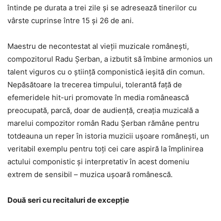
întinde pe durata a trei zile şi se adresează tinerilor cu
vârste cuprinse între 15 şi 26 de ani.
Maestru de necontestat al vieţii muzicale româneşti,
compozitorul Radu Şerban, a izbutit să îmbine armonios un
talent viguros cu o ştiinţă componistică ieşită din comun.
Nepăsătoare la trecerea timpului, tolerantă faţă de
efemeridele hit-uri promovate în media românească
preocupată, parcă, doar de audienţă, creaţia muzicală a
marelui compozitor român Radu Şerban rămâne pentru
totdeauna un reper în istoria muzicii uşoare româneşti, un
veritabil exemplu pentru toţi cei care aspiră la împlinirea
actului componistic şi interpretativ în acest domeniu
extrem de sensibil – muzica uşoară românescă.
Două seri cu recitaluri de excepţie