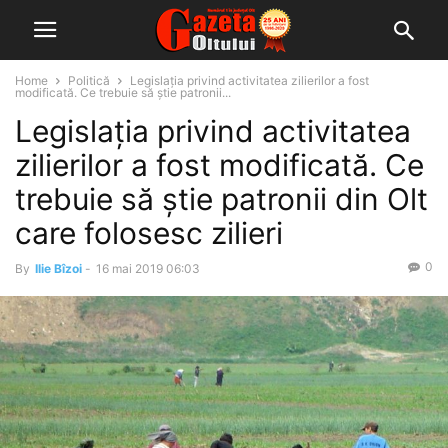
Home
Politică
Legislația privind activitatea zilierilor a fost
modificată. Ce trebuie să știe patronii...
Legislația privind activitatea
zilierilor a fost modificată. Ce
trebuie să știe patronii din Olt
care folosesc zilieri
0
By
Ilie Bîzoi
-
16 mai 2019 06:03