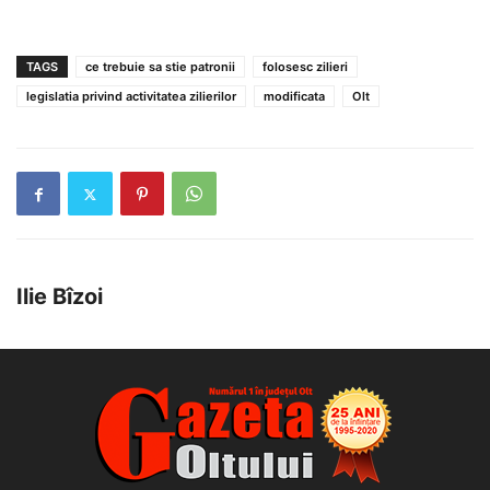
TAGS
ce trebuie sa stie patronii
folosesc zilieri
legislatia privind activitatea zilierilor
modificata
Olt
Ilie Bîzoi