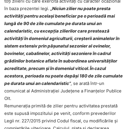
toţi zilierii cu care exercită activităţi cu caracter ocazional
în baza prezentei legi.
„Niciun zilier nu poate presta
activităţi pentru acelaşi beneficiar pe o perioadă mai
lungă de 90 de zile cumulate pe durata unui an
calendaristic, cu excepţia zilierilor care prestează
activităţi în domeniul agriculturii, creşterii animalelor în
sistem extensiv prin păşunatul sezonier al ovinelor,
bovinelor, cabalinelor, activităţi sezoniere în cadrul
grădinilor botanice aflate în subordinea universităţilor
acreditate, precum şi în domeniul viticol. În cazul
acestora, perioada nu poate depăşi 180 de zile cumulate
pe durata unui an calendaristic”
,
se arată într-un
comunicat al Administraţiei Judeţene a Finanţelor Publice
Olt.
Remuneraţia primită de zilier pentru activitatea prestată
este supusă impozitului pe venit, conform prevederilor
Legii nr. 227/2015 privind Codul fiscal, cu modificările şi
completările ulterioare. Calculul, plata şi declararea