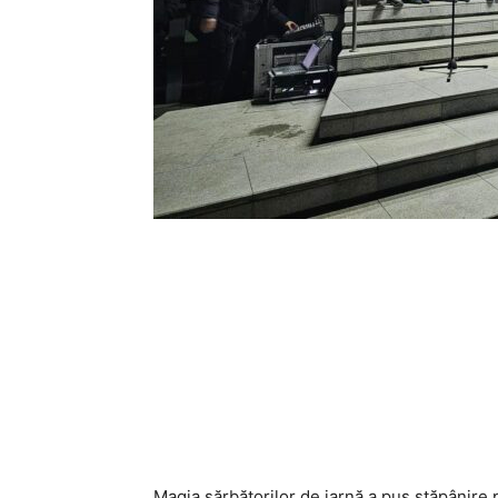
Magia sărbătorilor de iarnă a pus stăpânire p