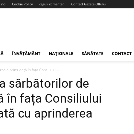
 noi
Cookie Policy
Reguli comentarii
Contact Gazeta Oltului
RĂ
ÎNVĂȚĂMÂNT
NAȚIONALE
SĂNĂTATE
CONTACT
nă a prins viață în fața Consiliului...
a sărbătorilor de
ă în fața Consiliului
ată cu aprinderea