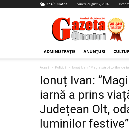
C
27.4
vineri, august 7, 2026
Despre
Slatina
Gazeta
Oltului
ADMINISTRAȚIE
ANUNȚURI
CULTU
Acasă
Politică
Ionuț Ivan: ”Magia sărbătorilor de iar
Ionuț Ivan: ”Magi
iarnă a prins viaț
Județean Olt, od
luminilor festive”