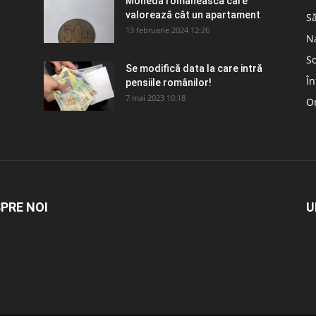
Moneda românească care
valorează cât un apartament
S
13 februarie 2024 12:26
N
So
Se modifică data la care intră
În
pensiile românilor!
7 mai 2023 10:18
Om
PRE NOI
U