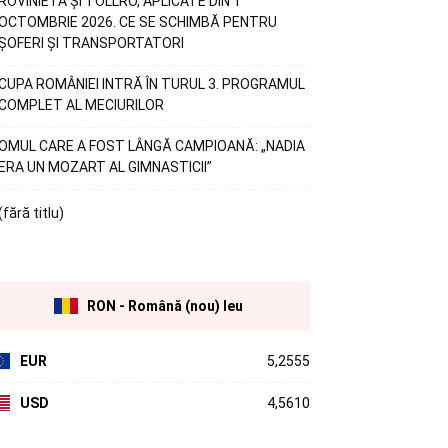
ROVINIETA ȘI TOLLRO, APLICATE DIN 1
OCTOMBRIE 2026. CE SE SCHIMBĂ PENTRU
ȘOFERI ȘI TRANSPORTATORI
CUPA ROMÂNIEI INTRĂ ÎN TURUL 3. PROGRAMUL
COMPLET AL MECIURILOR
OMUL CARE A FOST LÂNGĂ CAMPIOANĂ: „NADIA
ERA UN MOZART AL GIMNASTICII”
(fără titlu)
RON - Română (nou) leu
EUR
5,2555
USD
4,5610