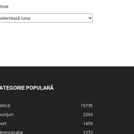
rhive
ATEGORIE POPULARĂ
litică
15735
nunțuri
2293
port
1459
ministrație
1272