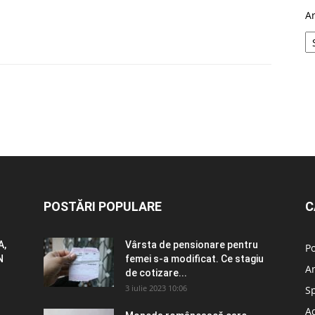
A
POSTĂRI POPULARE
C
A,
Vârsta de pensionare pentru
Po
N
femei s-a modificat. Ce stagiu
A
de cotizare...
3 iulie 2023 10:06
S
Ad