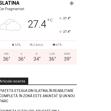
SLATINA
Cer Fragmentat
°
27.4
°
C
27.4
°
27.4
53%
2.6m/s
67%
VIN
S
D
LUN
MAR
36
°
36
°
34
°
36
°
39
°
Articole recente
PIAȚETA STEAUA DIN SLATINA, ÎN REABILITARE
COMPLETĂ. ÎN ZONĂ ESTE ANUNȚAT ȘI UN NOU
PARC