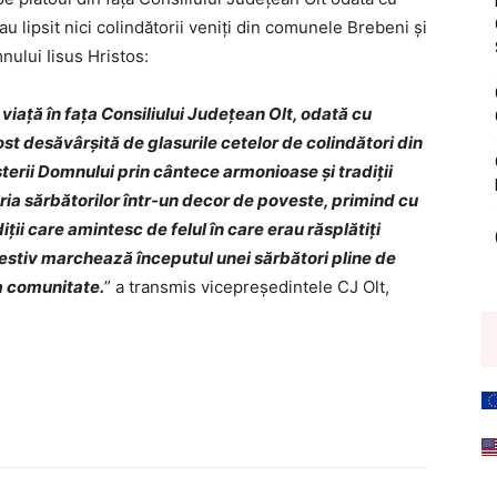
au lipsit nici colindătorii veniți din comunele Brebeni și
ului Iisus Hristos:
 viață în fața Consiliului Județean Olt, odată cu
ost desăvârșită de glasurile cetelor de colindători din
terii Domnului prin cântece armonioase și tradiții
uria sărbătorilor într-un decor de poveste, primind cu
ții care amintesc de felul în care erau răsplătiți
 festiv marchează începutul unei sărbători pline de
a comunitate.
” a transmis vicepreședintele CJ Olt,