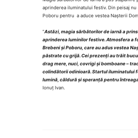
aprinderea iluminatului festiv. Din peisaj nu 
Poboru pentru a aduce vestea Nașterii Domn
”
Astăzi, magia sărbătorilor de iarnă a prins
aprinderea luminilor festive. Atmosfera a f
Brebeni și Poboru, care au adus vestea Naș
păstrate cu grijă. Cei prezenți au trăit buc
drag mere, nuci, covrigi și bomboane – tradi
colindătorii odinioară. Startul iluminatului
lumină, căldură și speranță pentru întreag
Ionuț Ivan.