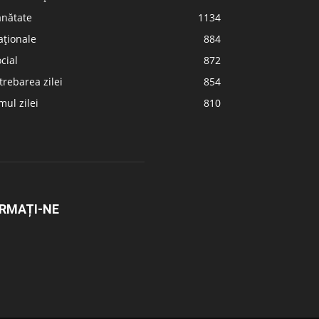
ănătate
1134
aționale
884
cial
872
trebarea zilei
854
ul zilei
810
RMAȚI-NE