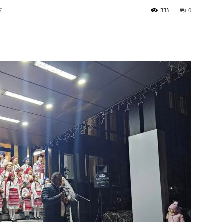
7
333
0