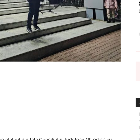
e platoul din fața Consiliului Județean Olt odată cu