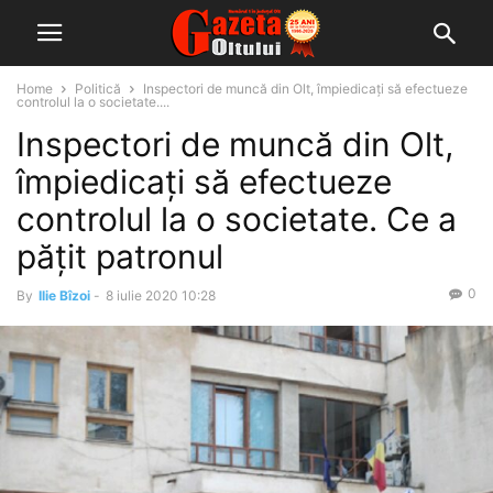
Home
Politică
Inspectori de muncă din Olt, împiedicați să efectueze
controlul la o societate....
Inspectori de muncă din Olt,
împiedicați să efectueze
controlul la o societate. Ce a
pățit patronul
0
By
Ilie Bîzoi
-
8 iulie 2020 10:28