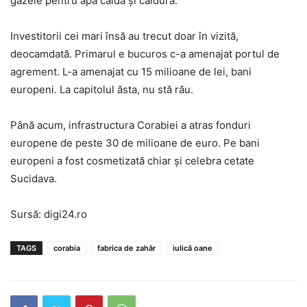
gazele pentru apă caldă şi căldură.
Investitorii cei mari însă au trecut doar în vizită,
deocamdată. Primarul e bucuros c-a amenajat portul de
agrement. L-a amenajat cu 15 milioane de lei, bani
europeni. La capitolul ăsta, nu stă rău.
Până acum, infrastructura Corabiei a atras fonduri
europene de peste 30 de milioane de euro. Pe bani
europeni a fost cosmetizată chiar şi celebra cetate
Sucidava.
Sursă: digi24.ro
TAGS
corabia
fabrica de zahăr
iulică oane