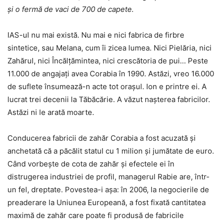
şi o fermă de vaci de 700 de capete.
IAS-ul nu mai există. Nu mai e nici fabrica de firbre
sintetice, sau Melana, cum îi zicea lumea. Nici Pielăria, nici
Zahărul, nici Încălţămintea, nici crescătoria de pui… Peste
11.000 de angajaţi avea Corabia în 1990. Astăzi, vreo 16.000
de suflete însumează-n acte tot oraşul. Ion e printre ei. A
lucrat trei decenii la Tăbăcărie. A văzut naşterea fabricilor.
Astăzi ni le arată moarte.
Conducerea fabricii de zahăr Corabia a fost acuzată şi
anchetată că a păcălit statul cu 1 milion şi jumătate de euro.
Când vorbeşte de cota de zahăr şi efectele ei în
distrugerea industriei de profil, managerul Rabie are, într-
un fel, dreptate. Povestea-i aşa: în 2006, la negocierile de
preaderare la Uniunea Europeană, a fost fixată cantitatea
maximă de zahăr care poate fi produsă de fabricile