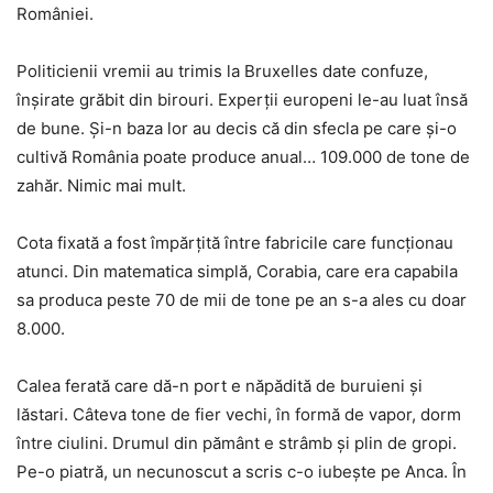
României.
Politicienii vremii au trimis la Bruxelles date confuze,
înşirate grăbit din birouri. Experţii europeni le-au luat însă
de bune. Şi-n baza lor au decis că din sfecla pe care şi-o
cultivă România poate produce anual… 109.000 de tone de
zahăr. Nimic mai mult.
Cota fixată a fost împărţită între fabricile care funcţionau
atunci. Din matematica simplă, Corabia, care era capabila
sa produca peste 70 de mii de tone pe an s-a ales cu doar
8.000.
Calea ferată care dă-n port e năpădită de buruieni şi
lăstari. Câteva tone de fier vechi, în formă de vapor, dorm
între ciulini. Drumul din pământ e strâmb şi plin de gropi.
Pe-o piatră, un necunoscut a scris c-o iubeşte pe Anca. În