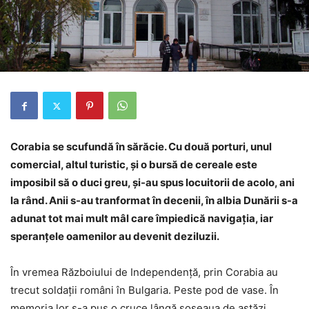
Corabia se scufundă în sărăcie. Cu două porturi, unul
comercial, altul turistic, şi o bursă de cereale este
imposibil să o duci greu, şi-au spus locuitorii de acolo, ani
la rând. Anii s-au tranformat în decenii, în albia Dunării s-a
adunat tot mai mult mâl care împiedică navigaţia, iar
speranţele oamenilor au devenit deziluzii.
În vremea Războiului de Independenţă, prin Corabia au
trecut soldaţii români în Bulgaria. Peste pod de vase. În
memoria lor s-a pus o cruce lângă şoseaua de astăzi.