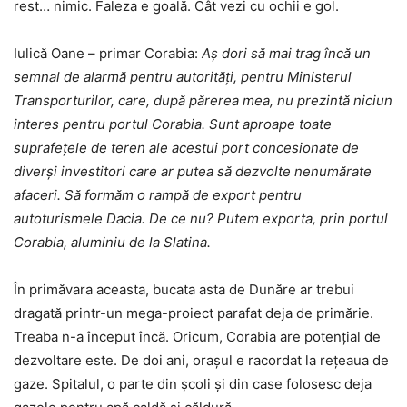
rest… nimic. Faleza e goală. Cât vezi cu ochii e gol.
Iulică Oane – primar Corabia:
Aş dori să mai trag încă un
semnal de alarmă pentru autorităţi, pentru Ministerul
Transporturilor, care, după părerea mea, nu prezintă niciun
interes pentru portul Corabia. Sunt aproape toate
suprafeţele de teren ale acestui port concesionate de
diverşi investitori care ar putea să dezvolte nenumărate
afaceri. Să formăm o rampă de export pentru
autoturismele Dacia. De ce nu? Putem exporta, prin portul
Corabia, aluminiu de la Slatina.
În primăvara aceasta, bucata asta de Dunăre ar trebui
dragată printr-un mega-proiect parafat deja de primărie.
Treaba n-a început încă. Oricum, Corabia are potenţial de
dezvoltare este. De doi ani, oraşul e racordat la reţeaua de
gaze. Spitalul, o parte din şcoli şi din case folosesc deja