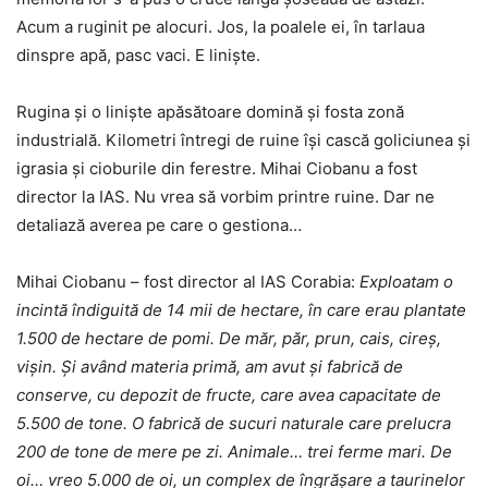
Acum a ruginit pe alocuri. Jos, la poalele ei, în tarlaua
dinspre apă, pasc vaci. E linişte.
Rugina și o linişte apăsătoare domină şi fosta zonă
industrială. Kilometri întregi de ruine îşi cască goliciunea şi
igrasia şi cioburile din ferestre. Mihai Ciobanu a fost
director la IAS. Nu vrea să vorbim printre ruine. Dar ne
detaliază averea pe care o gestiona…
Mihai Ciobanu – fost director al IAS Corabia:
Exploatam o
incintă îndiguită de 14 mii de hectare, în care erau plantate
1.500 de hectare de pomi. De măr, păr, prun, cais, cireş,
vişin. Şi având materia primă, am avut şi fabrică de
conserve, cu depozit de fructe, care avea capacitate de
5.500 de tone. O fabrică de sucuri naturale care prelucra
200 de tone de mere pe zi. Animale… trei ferme mari. De
oi… vreo 5.000 de oi, un complex de îngrăşare a taurinelor