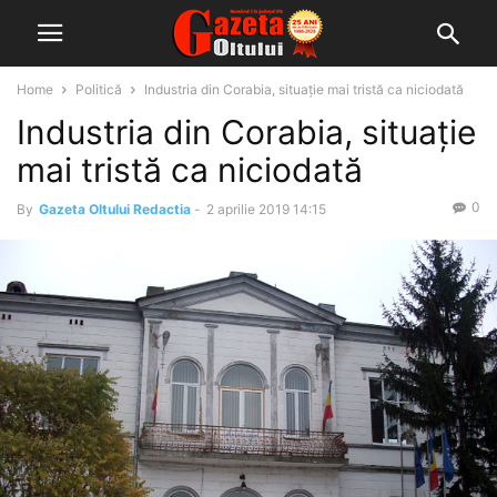
Home
Politică
Industria din Corabia, situație mai tristă ca niciodată
Industria din Corabia, situație
mai tristă ca niciodată
0
By
Gazeta Oltului Redactia
-
2 aprilie 2019 14:15