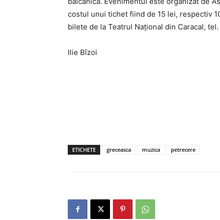
balcanică. Evenimentul este organizat de Aso
costul unui tichet fiind de 15 lei, respectiv 1
bilete de la Teatrul Național din Caracal, te
Ilie Bîzoi
ETICHETE
greceasca
muzica
petrecere