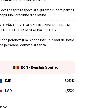
gratuite la Stadionul Municipal
Lecții despre respect și siguranță rutieră pentru
copiii unei grădinițe din Slatina
ADEVĂRAT SAU FALS? CONTROVERSE PRIVIND
CHELTUIELILE CSM SLATINA – FOTBAL
Zece percheziții la Slatina într-un dosar de trafic
de persoane, camătă și șantaj
RON - Română (nou) leu
EUR
5,2542
USD
4,5520
rhive