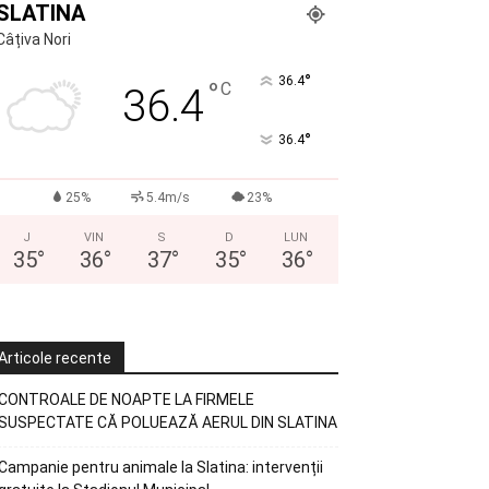
SLATINA
Câțiva Nori
°
36.4
°
C
36.4
°
36.4
25%
5.4m/s
23%
J
VIN
S
D
LUN
35
°
36
°
37
°
35
°
36
°
Articole recente
CONTROALE DE NOAPTE LA FIRMELE
SUSPECTATE CĂ POLUEAZĂ AERUL DIN SLATINA
Campanie pentru animale la Slatina: intervenții