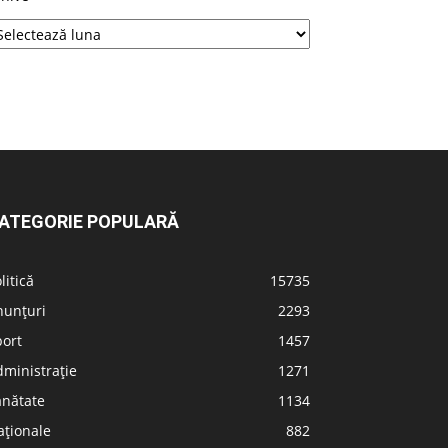
ATEGORIE POPULARĂ
litică
15735
nunțuri
2293
port
1457
ministrație
1271
ănătate
1134
aționale
882