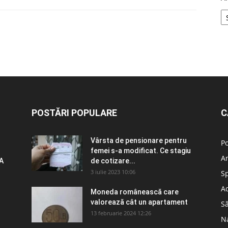
POSTĂRI POPULARE
C
Vârsta de pensionare pentru
Po
femei s-a modificat. Ce stagiu
A
A
de cotizare...
3 iulie 2023 10:06
S
Ad
Moneda românească care
valorează cât un apartament
S
13 februarie 2024 12:26
N