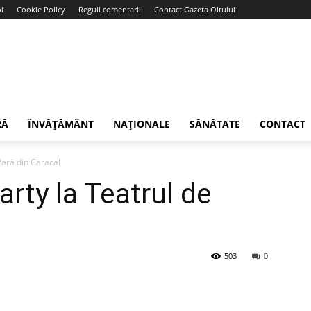
i
Cookie Policy
Reguli comentarii
Contact Gazeta Oltului
RĂ
ÎNVĂȚĂMÂNT
NAȚIONALE
SĂNĂTATE
CONTACT
ară din Caracal
ty la Teatrul de
503
0