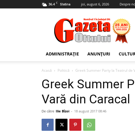
C
36.4
joi, august 6, 2026
Despre no
Slatina
Gazeta
Oltului
ADMINISTRAȚIE
ANUNȚURI
CULTU
Acasă
Politică
Greek Summer Party la Teatrul de V
Greek Summer Par
Vară din Caracal
De către
Ilie Bîzoi
-
18 august 2017 08:46