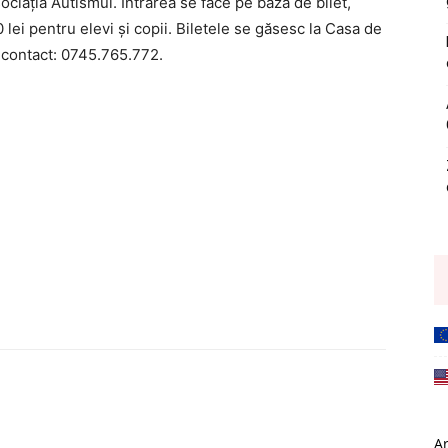
ciaţia Autismul. Intrarea se face pe bază de bilet,
0 lei pentru elevi şi copii. Biletele se găsesc la Casa de
l. contact: 0745.765.772.
A