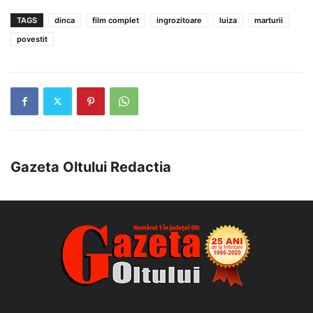
TAGS
dinca
film complet
ingrozitoare
luiza
marturii
povestit
Gazeta Oltului Redactia