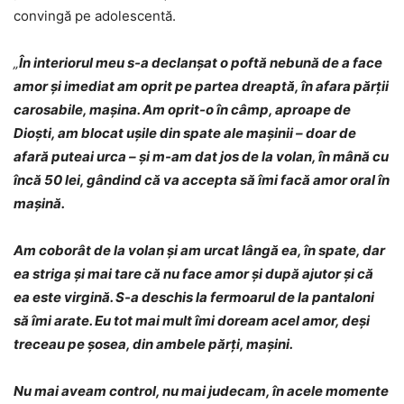
convingă pe adolescentă.
„
În interiorul meu s-a declanșat o poftă nebună de a face
amor și imediat am oprit pe partea dreaptă, în afara părții
carosabile, mașina. Am oprit-o în câmp, aproape de
Dioști, am blocat ușile din spate ale mașinii – doar de
afară puteai urca – și m-am dat jos de la volan, în mână cu
încă 50 lei, gândind că va accepta să îmi facă amor oral în
mașină.
Am coborât de la volan și am urcat lângă ea, în spate, dar
ea striga și mai tare că nu face amor și după ajutor și că
ea este virgină. S-a deschis la fermoarul de la pantaloni
să îmi arate. Eu tot mai mult îmi doream acel amor, deși
treceau pe șosea, din ambele părți, mașini.
Nu mai aveam control, nu mai judecam, în acele momente