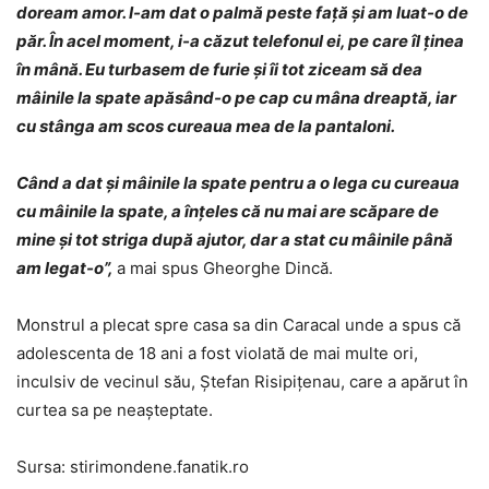
doream amor. I-am dat o palmă peste față și am luat-o de
păr. În acel moment, i-a căzut telefonul ei, pe care îl ținea
în mână. Eu turbasem de furie și îi tot ziceam să dea
mâinile la spate apăsând-o pe cap cu mâna dreaptă, iar
cu stânga am scos cureaua mea de la pantaloni.
Când a dat și mâinile la spate pentru a o lega cu cureaua
cu mâinile la spate, a înțeles că nu mai are scăpare de
mine și tot striga după ajutor, dar a stat cu mâinile până
am legat-o”,
a mai spus Gheorghe Dincă.
Monstrul a plecat spre casa sa din Caracal unde a spus că
adolescenta de 18 ani a fost violată de mai multe ori,
inculsiv de vecinul său, Ștefan Risipițenau, care a apărut în
curtea sa pe neașteptate.
Sursa: stirimondene.fanatik.ro