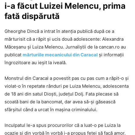
i-a făcut Luizei Melencu, prima
fată dispărută
Gheorghe Dincă a intrat în atenția publică după ce a
mărturisit că a răpit și ucis două adolescente: Alexandra
Măceșanu și Luiza Melencu. Jurnaliștii de la cancan.ro au
publicat
mărturiile mecanicului din Caracal
și informații
îngrozitoare au ieșit la iveală.
Monstrul din Caracal a povestit pas cu pas cum a răpit-o și
violat-o în repetate rânduri pe Luiza Melencu, adolescenta
de 18 ani din satul Dioști, județul Dolj. Fata plecase să
scoată bani de la bancomat, dar avea să-și găsească
sfârșitul când a urcat în mașina criminalului.
Inculpatul le-a spus procurorilor că a luat-o pe Luiza la
ocazie și din vorbă în vorbă i-a propus fetei să facă amor.