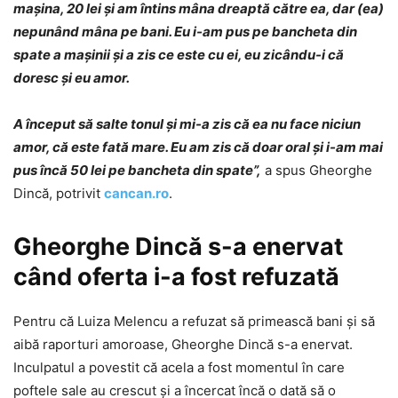
mașina, 20 lei și am întins mâna dreaptă către ea, dar (ea)
nepunând mâna pe bani. Eu i-am pus pe bancheta din
spate a mașinii și a zis ce este cu ei, eu zicându-i că
doresc și eu amor.
A început să salte tonul și mi-a zis că ea nu face niciun
amor, că este fată mare. Eu am zis că doar oral și i-am mai
pus încă 50 lei pe bancheta din spate”,
a spus Gheorghe
Dincă, potrivit
cancan.ro
.
Gheorghe Dincă s-a enervat
când oferta i-a fost refuzată
Pentru că Luiza Melencu a refuzat să primească bani și să
aibă raporturi amoroase, Gheorghe Dincă s-a enervat.
Inculpatul a povestit că acela a fost momentul în care
poftele sale au crescut și a încercat încă o dată să o