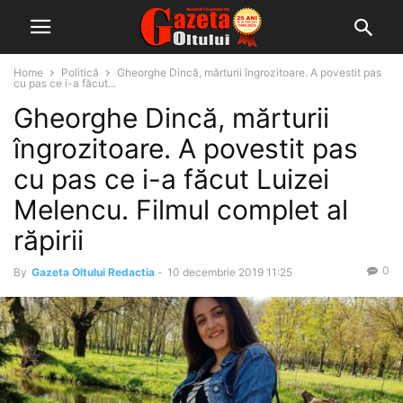
Home
Politică
Gheorghe Dincă, mărturii îngrozitoare. A povestit pas
cu pas ce i-a făcut...
Gheorghe Dincă, mărturii
îngrozitoare. A povestit pas
cu pas ce i-a făcut Luizei
Melencu. Filmul complet al
răpirii
0
By
Gazeta Oltului Redactia
-
10 decembrie 2019 11:25