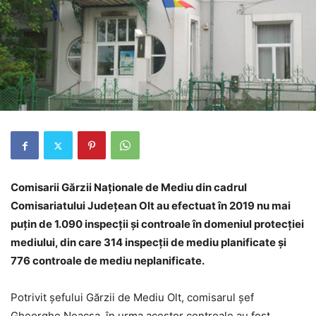
Comisarii Gărzii Naţionale de Mediu din cadrul
Comisariatului Judeţean Olt au efectuat în 2019 nu mai
puțin de 1.090 inspecţii şi controale în domeniul protecţiei
mediului, din care 314 inspecţii de mediu planificate şi
776 controale de mediu neplanificate.
Potrivit șefului Gărzii de Mediu Olt, comisarul șef
Gheorghe Neacșa, în urma acestor controale au fost