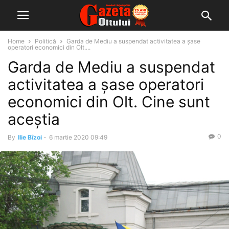
Home
Politică
Garda de Mediu a suspendat activitatea a șase
operatori economici din Olt....
Garda de Mediu a suspendat
activitatea a șase operatori
economici din Olt. Cine sunt
aceștia
0
By
Ilie Bîzoi
-
6 martie 2020 09:49