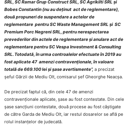
SRL, SC Ramar Grup Construct SRL, SC Agrikilti SRL și
Bobes Constantin (nu au deținut act de reglementare),
două propuneri de suspendare a actelor de
reglementare pentru SC Waste Management SRL și
SC
Premium Porc Negreni SRL, pentru nerespectarea
prevederilor din actele de reglementare și anulare act de
reglementare pentru SC Vespa Investment & Consulting
SRL. Totodată, în urma controalelor efectuate în 2019 au
fost aplicate 47 amenzi contravenţionale, în valoare
totală de 669.100 lei și șase avertismente”,
a precizat
șeful Gărzii de Mediu Olt, comisarul șef Gheorghe Neacșa.
De precizat faptul că, din cele 47 de amenzi
contravenționale aplicate, șase au fost contestate. Din cele
șase sancțiuni contestate, două procese au fost câștigate
de către Garda de Mediu Olt, iar restul dosarelor se află pe
rolul instanțelor de judecată.