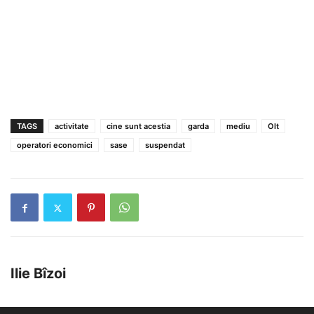
TAGS
activitate
cine sunt acestia
garda
mediu
Olt
operatori economici
sase
suspendat
Ilie Bîzoi